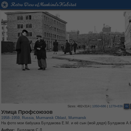
Retro View of Mankind's Habitat
Sizes:
482×314
|
1050×686
|
1279×836
W
1,406,725
7,938
56
29,243
3,736
15
Улица Профсоюзов
1958
–
1959
,
Russia
,
Murmansk Oblast
,
Murmansk
На фото мои бабушка Булдакова Е.М. и её сын (мой дядя) Булдаков А.
Author:
Булдаков С.Д.