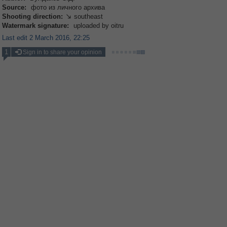
Source:
фото из личного архива
Shooting direction:
southeast

Watermark signature:
uploaded by oitru
Last edit 2 March 2016, 22:25
1
Sign in to share your opinion