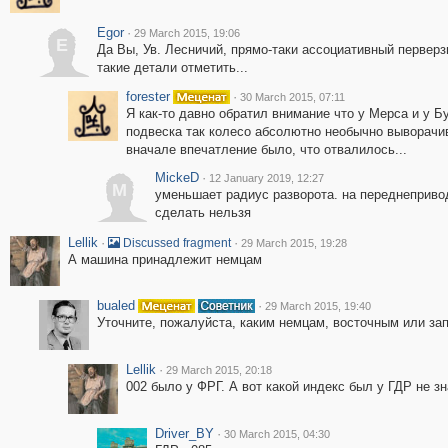
Egor
·
29 March 2015, 19:06
E
Да Вы, Ув. Лесничий, прямо-таки ассоциативный перверз
такие детали отметить...
forester
·
30 March 2015, 07:11
Я как-то давно обратил внимание что у Мерса и у Б
подвеска так колесо абсолютно необычно выворачив
вначале впечатление было, что отвалилось...
MickeD
·
12 January 2019, 12:27
M
уменьшает радиус разворота. на переднеприво
сделать нельзя
Lellik
·
·
Discussed fragment
29 March 2015, 19:28
А машина принадлежит немцам
bualed
·
29 March 2015, 19:40
Уточните, пожалуйста, каким немцам, восточным или за
Lellik
·
29 March 2015, 20:18
002 было у ФРГ. А вот какой индекс был у ГДР не зн
Driver_BY
·
30 March 2015, 04:30