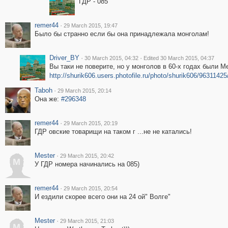
ГДР - 085
remer44
·
29 March 2015, 19:47
Было бы странно если бы она принадлежала монголам!
Driver_BY
·
·
30 March 2015, 04:32
Edited 30 March 2015, 04:37
Вы таки не поверите, но у монголов в 60-х годах были 
http://shurik606.users.photofile.ru/photo/shurik606/9631142
Taboh
·
29 March 2015, 20:14
Она же:
#296348
remer44
·
29 March 2015, 20:19
ГДР овские товарищи на таком г ...не не катались!
Mester
·
29 March 2015, 20:42
M
У ГДР номера начинались на 085)
remer44
·
29 March 2015, 20:54
И ездили скорее всего они на 24 ой" Волге"
Mester
·
29 March 2015, 21:03
M