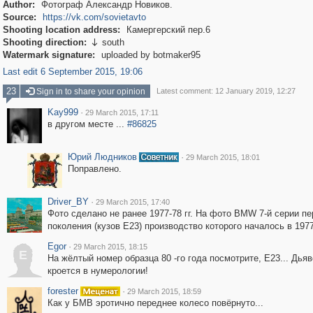
Author:
Фотограф Александр Новиков.
Source:
https://vk.com/sovietavto
Shooting location address:
Камергерский пер.6
Shooting direction:
south

Watermark signature:
uploaded by botmaker95
Last edit 6 September 2015, 19:06
23
Sign in to share your opinion
Latest comment: 12 January 2019, 12:27
Kay999
·
29 March 2015, 17:11
в другом месте ...
#86825
Юрий Людников
·
29 March 2015, 18:01
Поправлено.
Driver_BY
·
29 March 2015, 17:40
Фото сделано не ранее 1977-78 гг. На фото BMW 7-й серии пе
поколения (кузов E23) производство которого началось в 1977
Egor
·
29 March 2015, 18:15
E
На жёлтый номер образца 80 -го года посмотрите, Е23... Дья
кроется в нумерологии!
forester
·
29 March 2015, 18:59
Как у БМВ эротично переднее колесо повёрнуто...