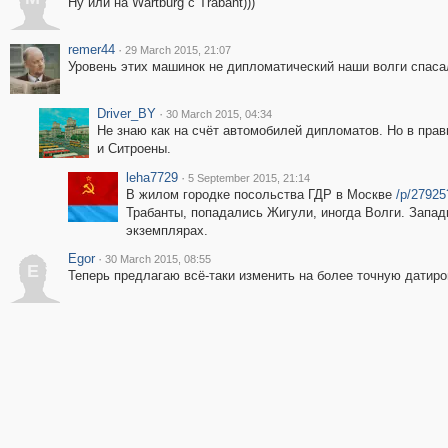
Ну или на Wartburg с Trabant)))
remer44
·
29 March 2015, 21:07
Уровень этих машинок не дипломатический наши волги спаса
Driver_BY
·
30 March 2015, 04:34
Не знаю как на счёт автомобилей дипломатов. Но в пра
и Ситроены.
leha7729
·
5 September 2015, 21:14
В жилом городке посольства ГДР в Москве
/p/27925
Трабанты, попадались Жигули, иногда Волги. Запа
экземплярах.
Egor
·
30 March 2015, 08:55
E
Теперь предлагаю всё-таки изменить на более точную датировк