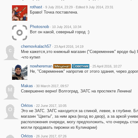
rothast
·
·
9 July 2014, 23:29
Edited 9 July 2014, 23:31
Браво! Точка поставлена.
Photosnob
·
10 July 2014, 10:34
Вот он какой, северный город :)
chernovkalach57
·
23 April 2016, 14:19
c
Мне кажется,это книжный магазин ("Современник" вроде бы) 
-что купил
nowhereman
·
25 April 2016, 10:27
Не, "Современник" напротив от этого здания, через дорог
Makas
·
30 March 2017, 09:57
M
Совершенно верно! Волгоград, ЗАГС на проспекте Ленина!
Orktos
·
22 June 2017, 10:05
O
Это не ЗАГС. ЗАГС находится за спиной, левее, в глубине. Б
магазин "Цветы", за ним арка (вход во двор), а за аркой уни
расположения очереди, могу предположить, что очередь стоит
могли продавать пирожки из Кулинарии)
Orktos
·
26 June 2017, 07:26