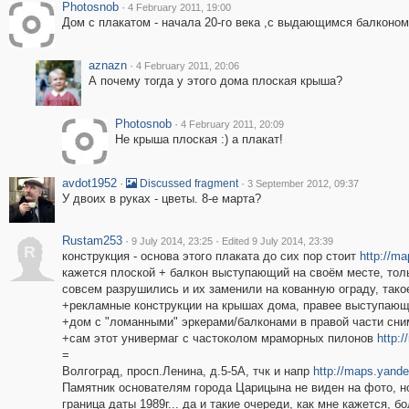
Photosnob
·
4 February 2011, 19:00
Дом с плакатом - начала 20-го века ,с выдающимся балконом
aznazn
·
4 February 2011, 20:06
А почему тогда у этого дома плоская крыша?
Photosnob
·
4 February 2011, 20:09
Не крыша плоская :) а плакат!
avdot1952
·
·
Discussed fragment
3 September 2012, 09:37
У двоих в руках - цветы. 8-е марта?
Rustam253
·
·
9 July 2014, 23:25
Edited 9 July 2014, 23:39
R
конструкция - основа этого плаката до сих пор стоит
http://m
кажется плоской + балкон выступающий на своём месте, тол
совсем разрушились и их заменили на кованную ограду, так
+рекламные конструкции на крышах дома, правее выступаю
+дом с "ломанными" эркерами/балконами в правой части сн
+сам этот универмаг с частоколом мраморных пилонов
http:
=
Волгоград, просп.Ленина, д.5-5А, тчк и напр
http://maps.yand
Памятник основателям города Царицына не виден на фото, но
граница даты 1989г... да и такие очереди, как мне кажется, 