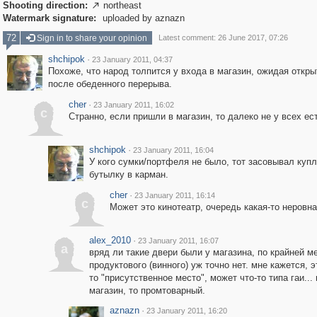
Shooting direction:
northeast

Watermark signature:
uploaded by aznazn
72
Sign in to share your opinion
Latest comment: 26 June 2017, 07:26
shchipok
·
23 January 2011, 04:37
Похоже, что народ толпится у входа в магазин, ожидая откры
после обеденного перерыва.
cher
·
23 January 2011, 16:02
c
Странно, если пришли в магазин, то далеко не у всех ес
shchipok
·
23 January 2011, 16:04
У кого сумки/портфеля не было, тот засовывал куп
бутылку в карман.
cher
·
23 January 2011, 16:14
c
Может это кинотеатр, очередь какая-то неровна
alex_2010
·
23 January 2011, 16:07
a
вряд ли такие двери были у магазина, по крайней м
продуктового (винного) уж точно нет. мне кажется, э
то "присутственное место", может что-то типа гаи...
магазин, то промтоварный.
aznazn
·
23 January 2011, 16:20