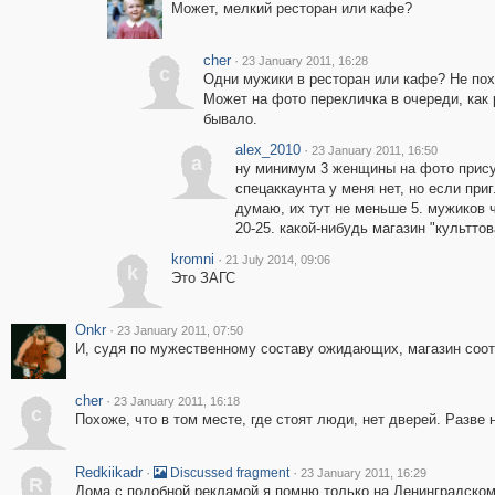
Может, мелкий ресторан или кафе?
cher
·
23 January 2011, 16:28
c
Одни мужики в ресторан или кафе? Не пох
Может на фото перекличка в очереди, как
бывало.
alex_2010
·
23 January 2011, 16:50
a
ну минимум 3 женщины на фото прису
спецаккаунта у меня нет, но если при
думаю, их тут не меньше 5. мужиков 
20-25. какой-нибудь магазин "культтов
kromni
·
21 July 2014, 09:06
k
Это ЗАГС
Onkr
·
23 January 2011, 07:50
И, судя по мужественному составу ожидающих, магазин соот
cher
·
23 January 2011, 16:18
c
Похоже, что в том месте, где стоят люди, нет дверей. Разве 
Redkiikadr
·
·
Discussed fragment
23 January 2011, 16:29
R
Дома с подобной рекламой я помню только на Ленинградском