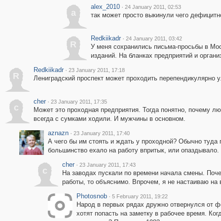
alex_2010
·
24 January 2011, 02:53
a
так может просто выкинули чего дефицитно
Redkiikadr
·
24 January 2011, 03:42
R
У меня сохранились письма-просьбы в Мо
изданий. На бланках предприятий и орган
Redkiikadr
·
23 January 2011, 17:18
R
Лениградский проспект может проходить перепендикулярно ул
cher
·
23 January 2011, 17:35
c
Может это проходная предприятия. Тогда понятно, почему лю
всегда с сумками ходили. И мужчины в основном.
aznazn
·
23 January 2011, 17:40
А чего бы им стоять и ждать у проходной? Обычно туда 
большинство ехало на работу впритык, или опаздывало.
cher
·
23 January 2011, 17:43
c
На заводах пускали по времени начала смены. Поч
работы, то объяснимо. Впрочем, я не настаиваю на 
Photosnob
·
5 February 2011, 19:22
Народ в первых рядах дружно отвернулся от фо
хотят попасть на заметку в рабочее время. Ко