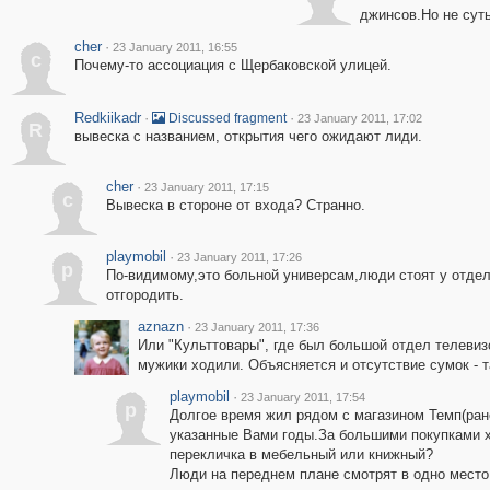
джинсов.Но не суть
cher
·
23 January 2011, 16:55
c
Почему-то ассоциация с Щербаковской улицей.
Redkiikadr
·
·
Discussed fragment
23 January 2011, 17:02
R
вывеска с названием, открытия чего ожидают лиди.
cher
·
23 January 2011, 17:15
c
Вывеска в стороне от входа? Странно.
playmobil
·
23 January 2011, 17:26
p
По-видимому,это больной универсам,люди стоят у отдел
отгородить.
aznazn
·
23 January 2011, 17:36
Или "Культтовары", где был большой отдел телевиз
мужики ходили. Объясняется и отсутствие сумок - т
playmobil
·
23 January 2011, 17:54
p
Долгое время жил рядом с магазином Темп(ране
указанные Вами годы.За большими покупками х
перекличка в мебельный или книжный?
Люди на переднем плане смотрят в одно место,