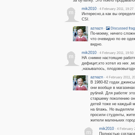
за бутылку. Это пойло продавало
mik2010
·
4 February 2011, 19:27
m
Интересно,а как вы определ
CSI.
aznazn
·
Discussed fra
По-моему, ничего сложн
что очевидно по ее оде
видно.
mik2010
·
4 February 2011, 19:50
m
НА снимке настоящие работ
дефицит,кто хотел из них ,м
,называлось, плодововыгодн
aznazn
·
4 February 2011, 2
В 1980-82 годах джинсы
они вообще в магазинах 
рублей. Для работяг эт
старшему поколению они
детей тоже не каждый м
на блажь. Но выделяли 
просили студенты, жите
жители маленьких город
mik2010
·
4 February 
m
Полностью согласе