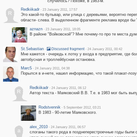
случилось? Похоже, в 1983-м.
Redkiikadr
·
23 January 2011, 17:57
R
Это какой-то бульвар, или улица с деревьями, вероятно пере
области- слева. В выделенном фрагменте реклама вроде бы 
aznazn
·
23 January 2011, 18:05
В районе "Войковской"? Мне почему-то про те места дум
St.Sebastian
·
·
Discussed fragment
24 January 2011, 00:42
Мне кажется - очередь к лотку у входа в предприятие, где б
автобусная и троллейбусная остановка.
Marc5
·
24 January 2011, 04:38
Порылся в и-нете, нашел информацию, что такой плакат-лозунг
Redkiikadr
·
24 January 2011, 06:12
R
Автор текста - Маяковский В.В. Т.е. в 1983 мог быть вы
Rodstvennik
·
5 September 2012, 03:21
В 1983 - 90-летие Маяковского.
alex_2010
·
24 January 2011, 06:57
a
слоганы такого рода в позднеперестроечные годы были 