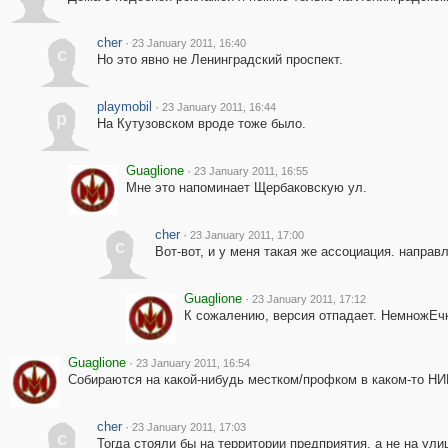
cher
·
23 January 2011, 16:40
c
Но это явно не Ленинградский проспект.
playmobil
·
23 January 2011, 16:44
p
На Кутузовском вроде тоже было.
Guaglione
·
23 January 2011, 16:55
Мне это напоминает Щербаковскую ул.
cher
·
23 January 2011, 17:00
c
Вот-вот, и у меня такая же ассоциация. направл
Guaglione
·
23 January 2011, 17:12
К сожалению, версия отпадает. НемножЕчк
Guaglione
·
23 January 2011, 16:54
Собираются на какой-нибудь местком/профком в каком-то НИИ
cher
·
23 January 2011, 17:03
c
Тогда стояли бы на территории предприятия, а не на ули