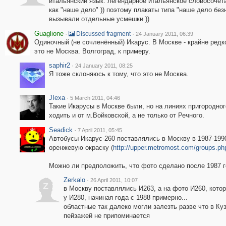
итальянский язык: легендарное итальянское словосочета
как "наше дело" )) поэтому плакаты типа "наше дело без
вызывали отдельные усмешки ))
Guaglione
·
·
Discussed fragment
24 January 2011, 06:39
Одиночный (не сочленённый) Икарус. В Москве - крайне редк
это не Москва. Волгоград, к примеру.
saphir2
·
24 January 2011, 08:25
Я тоже склоняюсь к тому, что это не Москва.
JIexa
·
5 March 2011, 04:46
Такие Икарусы в Москве были, но на линиях пригородно
ходить и от м.Войковской, а не только от Речного.
Seadick
·
7 April 2011, 05:45
Автобусы Икарус-260 поставлялись в Москву в 1987-199
оренжевую окраску (
http://upper.metromost.com/groups.p
Можно ли предположить, что фото сделано после 1987 
Zerkalo
·
26 April 2011, 10:07
Z
в Москву поставлялись И263, а на фото И260, кото
у И280, начиная года с 1988 примерно...
областные так далеко могли залезть разве что в Ку
пейзажей не припоминается