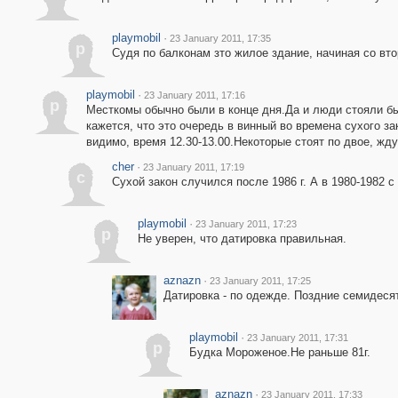
playmobil
·
23 January 2011, 17:35
p
Судя по балконам зто жилое здание, начиная со вто
playmobil
·
23 January 2011, 17:16
p
Месткомы обычно были в конце дня.Да и люди стояли бы 
кажется, что это очередь в винный во времена сухого з
видимо, время 12.30-13.00.Некоторые стоят по двое, жду
cher
·
23 January 2011, 17:19
c
Сухой закон случился после 1986 г. А в 1980-1982 
playmobil
·
23 January 2011, 17:23
p
Не уверен, что датировка правильная.
aznazn
·
23 January 2011, 17:25
Датировка - по одежде. Поздние семидесят
playmobil
·
23 January 2011, 17:31
p
Будка Мороженое.Не раньше 81г.
aznazn
·
23 January 2011, 17:33