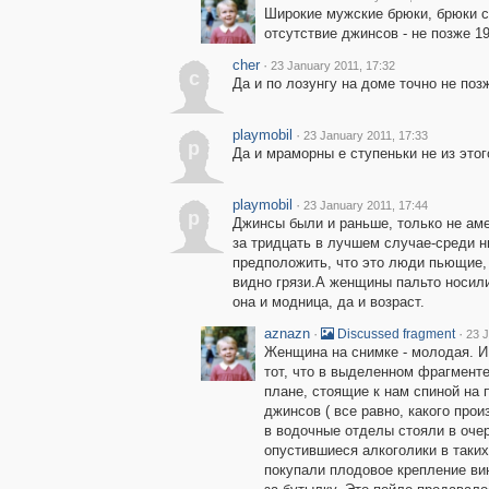
Широкие мужские брюки, брюки с
отсутствие джинсов - не позже 19
cher
·
23 January 2011, 17:32
c
Да и по лозунгу на доме точно не поз
playmobil
·
23 January 2011, 17:33
p
Да и мраморны е ступеньки не из этог
playmobil
·
23 January 2011, 17:44
p
Джинсы были и раньше, только не ам
за тридцать в лучшем случае-среди н
предположить, что это люди пьющие, 
видно грязи.А женщины пальто носили 
она и модница, да и возраст.
aznazn
·
·
Discussed fragment
23 J
Женщина на снимке - молодая. И
тот, что в выделенном фрагменте
плане, стоящие к нам спиной на 
джинсов ( все равно, какого про
в водочные отделы стояли в очер
опустившиеся алкоголики в таких
покупали плодовое крепление вино