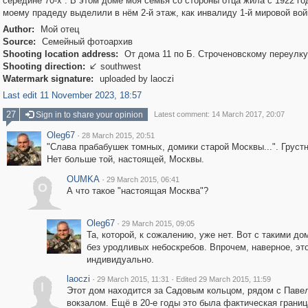
середине 70-х . В этом доме моя семья со стороны отца жила с 1922 год
моему прадеду выделили в нём 2-й этаж, как инвалиду 1-й мировой вой
Author:
Мой отец
Source:
Семейный фотоархив
Shooting location address:
От дома 11 по Б. Строченовскому переулку
Shooting direction:
southwest

Watermark signature:
uploaded by laoczi
Last edit 11 November 2023, 18:57
27
Sign in to share your opinion
Latest comment: 14 March 2017, 20:07
Oleg67
·
28 March 2015, 20:51
"Слава прабабушек томных, домики старой Москвы...". Грустн
Нет больше той, настоящей, Москвы.
OUMKA
·
29 March 2015, 06:41
O
А что такое "настоящая Москва"?
Oleg67
·
29 March 2015, 09:05
Та, которой, к сожалению, уже нет. Вот с такими до
без уродливых небоскребов. Впрочем, наверное, эт
индивидуально.
laoczi
·
·
29 March 2015, 11:31
Edited 29 March 2015, 11:59
l
Этот дом находится за Садовым кольцом, рядом с Паве
вокзалом. Ещё в 20-е годы это была фактическая границ