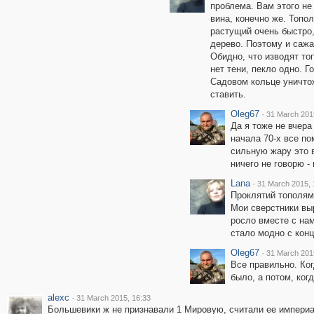
проблема. Вам этого не
вина, конечно же. Топо
растущий очень быстро,
дерево. Поэтому и сажа
Обидно, что изводят то
нет тени, пекло одно. 
Садовом кольце уничто
ставить.
Oleg67
·
31 March 201
Да я тоже не вчера
начала 70-х все по
сильную жару это 
ничего не говорю - 
Lana
·
31 March 2015, 
Проклятий тополям 
Мои сверстники вы
росло вместе с на
стало модно с конц
Oleg67
·
31 March 201
Все правильно. Ког
было, а потом, ког
alexc
·
31 March 2015, 16:33
Большевики ж не признавали 1 Мировую, считали ее империал