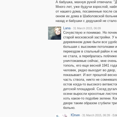
А бабушка, махнув рукой отвечала: "Д
Много лет, уже будучи взрослой, наб
от нашего дома, посаженные после с
окном их дома в Шаболовской больнице
назад и бабушки с дедушкой не стало
Lana
·
31 March 2015, 06:09
Сочувствую и понимаю. Но почем
старой московской застройки. У 
деревянном доме были все удобс
большая с высокими потолками и 
переездом в спальный район я не
не стала, а перебралась поближе
уничтожаемые сейчас, мне очень
тополь, его еще весной 1941 год
человек, редко выходит во двор, 
показывает. И вот прошлой весно
часть ствола, никто не сомневалс
остов когда-то высокого ветвист
детской площадкой. Сосед руга
осени выросли крохотные листочк
хоть какое-то подобие зелени. К
дворе таким образом сгубили три
больно.
Юлия
·
·
31 March 2015, 06:39
Edi