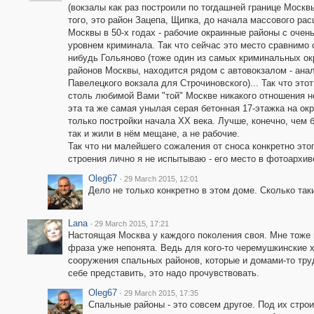
(вокзалы как раз построили по тогдашней границе Москв
того, это район Зацепа, Щипка, до начала массового ра
Москвы в 50-х годах - рабочие окраинные районы с очен
уровнем криминала. Так что сейчас это место сравнимо 
нибудь Гольяново (тоже один из самых криминальных о
районов Москвы, находится рядом с автовокзалом - ана
Павелецкого вокзала для Строчиновского)... Так что этот
столь любимой Вами "той" Москве никакого отношения не
эта та же самая унылая серая бетонная 17-этажка на окр
только постройки начала XX века. Лучше, конечно, чем б
так и жили в нём мещане, а не рабочие.
Так что ни малейшего сожаления от сноса конкретно это
строения лично я не испытываю - его место в фотоархив
Oleg67
·
29 March 2015, 12:01
Дело не только конкретно в этом доме. Сколько так
Lana
·
29 March 2015, 17:21
Настоящая Москва у каждого поколения своя. Мне тоже г
фраза уже непонята. Ведь для кого-то черемушкинские 
сооружения спальных районов, которые и домами-то трудн
себе представить, это надо прочувствовать.
Oleg67
·
29 March 2015, 17:35
Спальные районы - это совсем другое. Под их строи