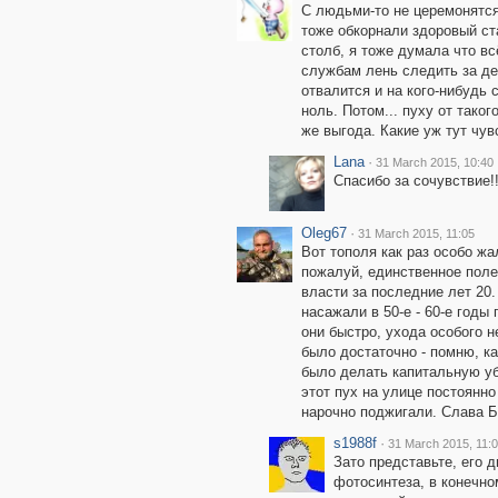
С людьми-то не церемонятся,
тоже обкорнали здоровый ст
столб, я тоже думала что вс
службам лень следить за дер
отвалится и на кого-нибудь с
ноль. Потом... пуху от тако
же выгода. Какие уж тут чув
Lana
·
31 March 2015, 10:40
Спасибо за сочувствие!!
Oleg67
·
31 March 2015, 11:05
Вот тополя как раз особо жал
пожалуй, единственное поле
власти за последние лет 20.
насажали в 50-е - 60-е годы
они быстро, ухода особого н
было достаточно - помню, ка
было делать капитальную убо
этот пух на улице постоянно
нарочно поджигали. Слава Бо
s1988f
·
31 March 2015, 11:
Зато представьте, его д
фотосинтеза, в конечно