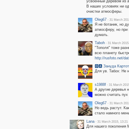
усвоенный деревом из 
В наших условиях ни од
очистки атмосферы.
Oleg67
·
31 March 201
Я не ботаник, но д
атмосферу, но при
думать.
Taboh
·
31 March 2015,
"Тополя" тоже разн
всю планету быстре
http://rusfoto.net/
🅾🅰 Зануда Карто
Для ув. Табох: Не 
s1988f
·
31 March 2015
А другие деревья н
можно считать пух
Oleg67
·
31 March 201
Но ведь растут. Ка
стало намного мен
Lana
·
31 March 2015, 13:21
Для нашего поколения Мо