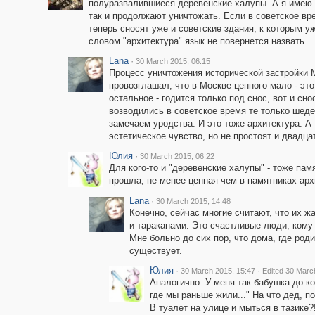
полуразвалившиеся деревенские халупы. А я имею 
так и продолжают уничтожать. Если в советское вр
теперь сносят уже и советские здания, к которым уж
словом "архитектура" язык не повернется назвать.
Lana
·
30 March 2015, 06:15
Процесс уничтожения исторической застройки 
провозглашал, что в Москве ценного мало - эт
остальное - годится только под снос, вот и сн
возводились в советское время те только шеде
замечаем уродства. И это тоже архитектура. 
эстетическое чувство, но не простоят и двадца
Юлия
·
30 March 2015, 06:22
Для кого-то и "деревенские халупы" - тоже па
прошла, не менее ценная чем в памятниках арх
Lana
·
30 March 2015, 14:48
Конечно, сейчас многие считают, что их ж
и тараканами. Это счастливые люди, кому
Мне больно до сих пор, что дома, где род
существует.
Юлия
·
·
30 March 2015, 15:47
Edited 30 Marc
Аналогично. У меня так бабушка до ко
где мы раньше жили..." На что дед, по
В туалет на улице и мыться в тазике?