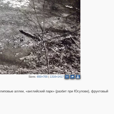
2
3
Sizes:
650×700
|
1316×1417
W
2
ь липовые аллеи, «английский парк» (разбит при Юсупове), фруктовый