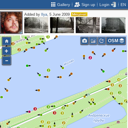
Gallery
Sign up
Login
EN
Added by
Ilya
, 5 June 2009
2
2
3
3
OSM
3
2
2
2
4
3
3
3
2
2
2
3
2
3
3
3
3
3
2
2