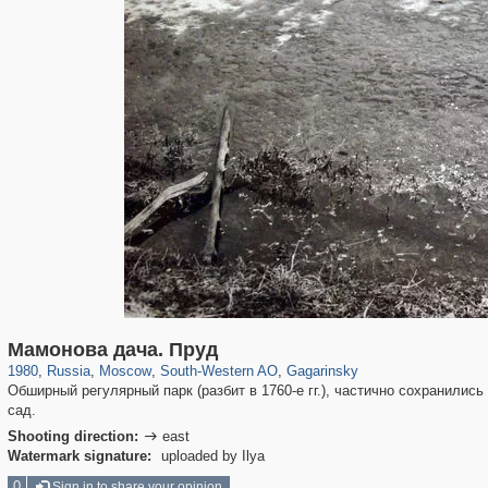
319,780
1,406,531
8,286
12,410
29,243
76
3,868
20
Мамонова дача. Пруд
1980
,
Russia
,
Moscow
,
South-Western AO
,
Gagarinsky
Обширный регулярный парк (разбит в 1760-е гг.), частично сохранилис
сад.
Shooting direction:
east

Watermark signature:
uploaded by Ilya
0
Sign in to share your opinion