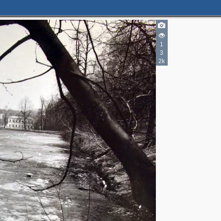
4
1
2
3
2k
2
2