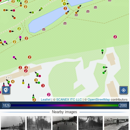
2
2
2
2
2
2
2
2
2
2
2
2
3
2
3
4
3
2
2
Leaflet
| ©
SCANEX ITC LLC
| ©
OpenStreetMap
contributors
2
1826
2000
2
Nearby images
5