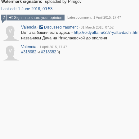
Watermark signature:
uploaded by Pirogov
Last edit 1 June 2016, 09:53
2
Sign in to share your opinion
Latest comment: 1 April 2015, 17:47
Valencia
·
·
Discussed fragment
31 March 2015, 07:52
V
Вот эта башня есть здесь -
http://oldyalta.ru/237-yalta-dachi.htm
названием Дача на Николаевской до оползня
Valencia
·
1 April 2015, 17:47
V
#318682
и
#318682
))