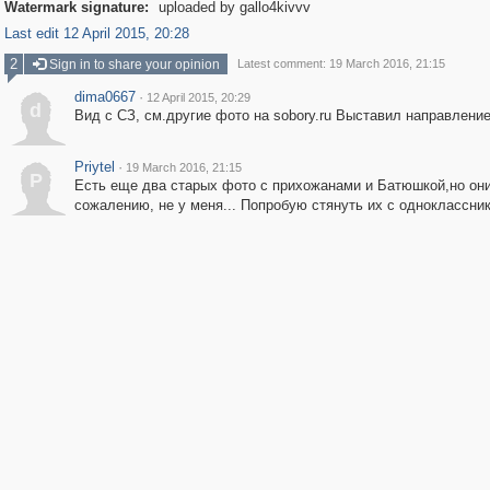
Watermark signature:
uploaded by gallo4kivvv
Last edit 12 April 2015, 20:28
2
Sign in to share your opinion
Latest comment: 19 March 2016, 21:15
dima0667
·
12 April 2015, 20:29
d
Вид с СЗ, см.другие фото на sobory.ru Выставил направление
Priytel
·
19 March 2016, 21:15
P
Есть еще два старых фото с прихожанами и Батюшкой,но они
сожалению, не у меня... Попробую стянуть их с одноклассник