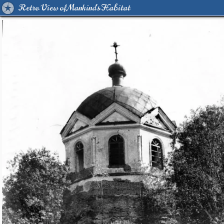
Retro View of Mankind's Habitat