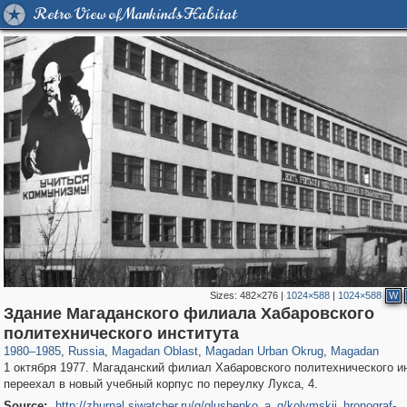
Retro View of Mankind's Habitat
Sizes:
482×276
|
1024×588
|
1024×588
W
Здание Магаданского филиала Хабаровского
1,406,741
1,466
4
29,243
899
2
803
2
политехнического института
1980
–
1985
,
Russia
,
Magadan Oblast
,
Magadan Urban Okrug
,
Magadan
1 октября 1977. Магаданский филиал Хабаровского политехнического и
переехал в новый учебный корпус по переулку Лукса, 4.
Source:
http://zhurnal.siwatcher.ru/g/glushenko_a_g/kolymskij_hronograf-