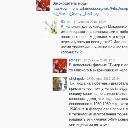
Законодатель моды:
http://commons.wikimedia.org/wiki/File:Jose
nd_Maxim_Gorky,_1931.jpg
Юлия
·
17 October 2010, 12:06
А, колония, где руководил Макаренко
имени Горького, с колонистами в тюбе
понятно теперь. А дальше, что мода
перекинулась на всех детей? Или все,
носил тюбетейки - бывшие или насто
колонисты?:)
rothast
·
17 October 2010, 12:25
В довоенном фильме "Тимур и его
то близкого макаренковским коло
shchipok
·
17 October 2010, 23:34
Т.н. мода на тюбетейки диктовал
примитивнее, чем у кепок (а вед
пошиву кепок за не самые малые
кепочного дела, чьи изделия но
бонвиванов в 1930-1950-е гг., к
1940-х гг. в фаворе своя особая 
и технология изготовления тюбе
нáшивать эти хлопчато-бумажные
они «пучок за пятачок».