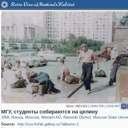
Retro View of Mankind's Habitat
Sizes:
482×322
|
1046×700
|
1415×947
W
319,864
1,406,735
8,286
27,129
29,243
310
5,675
64
1,768
8
МГУ, студенты собираются на целину
1958
,
Russia
,
Moscow
,
Western AO
,
Ramenki District
,
Moscow State Univer
Source:
http://sso-fizfak.gallery.ru/?albums=1