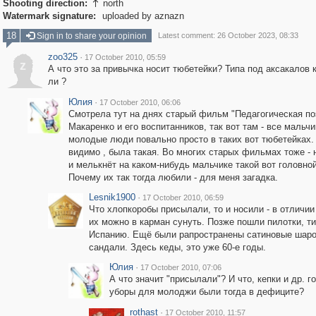
Shooting direction:
north

Watermark signature:
uploaded by aznazn
18
Sign in to share your opinion
Latest comment: 26 October 2023, 08:33
zoo325
·
17 October 2010, 05:59
z
А что это за привычка носит тюбетейки? Типа под аксакалов 
ли ?
Юлия
·
17 October 2010, 06:06
Смотрела тут на днях старый фильм "Педагогическая по
Макаренко и его воспитанников, так вот там - все мальчи
молодые люди повально просто в таких вот тюбетейках.
видимо , была такая. Во многих старых фильмах тоже - 
и мелькнёт на каком-нибудь мальчике такой вот головной
Почему их так тогда любили - для меня загадка.
Lesnik1900
·
17 October 2010, 06:59
Что хлопкоробы присылали, то и носили - в отличии 
их можно в карман сунуть. Позже пошли пилотки, т
Испанию. Ещё были рапространены сатиновые шаро
сандали. Здесь кеды, это уже 60-е годы.
Юлия
·
17 October 2010, 07:06
А что значит "присылали"? И что, кепки и др. 
уборы для молоджи были тогда в дефиците?
rothast
·
17 October 2010, 11:57