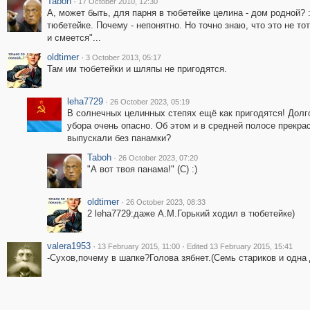
Taboh
·
17 October 2010, 12:30
А, может быть, для парня в тюбетейке целина - дом родной? 
тюбетейке. Почему - непонятно. Но точно знаю, что это не тот
и смеется"...
oldtimer
·
3 October 2013, 05:17
Там им тюбетейки и шляпы не пригодятся.
leha7729
·
26 October 2023, 05:19
В солнечных целинных степях ещё как пригодятся! Долг
убора очень опасно. Об этом и в средней полосе прекрас
выпускали без панамки?
Taboh
·
26 October 2023, 07:20
"А вот твоя панама!" (С) :)
oldtimer
·
26 October 2023, 08:33
2 leha7729:даже А.М.Горький ходил в тюбетейке)
valera1953
·
·
13 February 2015, 11:00
Edited 13 February 2015, 15:41
-Сухов,почему в шапке?Голова зябнет.(Семь стариков и одна 