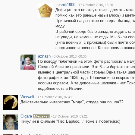
Lesnik1900
·
17 October 2010, 15:26
Дефицит, это не отсутствие - достать можн
помню как это раньше называлось) и цвет
Приличный пацан такое не надел бы под 
моду.
В рабочей среде было западло ходить сли
не упади, на камень не сядь. Мы были св
(типа военных, с пряжками) были почти о
спортивное и военное. Кепки носила шпана,
aznazn
·
3 October 2013, 00:36
По поводу тюбетейки на этом фото распросила маму.
Средней Азии не привозили. Это были бархатные и
именно в центральной части страны.Одна такая шапо
фотографиях аж 1939 года. Шапочки и по покрою о
особым образом. А те довоенные шапочки - нет.Похо
подобное есть в Италии.
Werwolf
·
17 October 2010, 07:41
Действительно интересная "мода", откуда она пошла??
Olgara
·
17 October 2010, 09:21
Никулин в фильме "Пёс Барбос..." тоже в тюбетейке:)