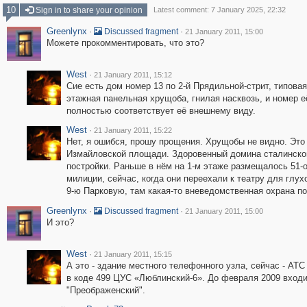
10
Sign in to share your opinion
Latest comment: 7 January 2025, 22:32
Greenlynx
·
·
Discussed fragment
21 January 2011, 15:00
Можете прокомментировать, что это?
West
·
21 January 2011, 15:12
Сие есть дом номер 13 по 2-й Прядильной-стрит, типовая
этажная панельная хрущоба, гнилая насквозь, и номер е
полностью соответствует её внешнему виду.
West
·
21 January 2011, 15:22
Нет, я ошибся, прошу прощения. Хрущобы не видно. Это 
Измайловской площади. Здоровенный домина сталинско
постройки. Раньше в нём на 1-м этаже размещалось 51-
милиции, сейчас, когда они переехали к театру для глу
9-ю Парковую, там какая-то вневедомственная охрана п
Greenlynx
·
·
Discussed fragment
21 January 2011, 15:00
И это?
West
·
21 January 2011, 15:15
А это - здание местного телефонного узла, сейчас - АТС
в коде 499 ЦУС «Люблинский-6». До февраля 2009 вход
"Преображенский".