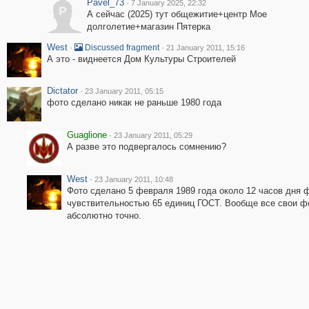
Pavel_73
·
7 January 2025, 22:32
P
А сейчас (2025) тут общежитие+центр Мое
долголетие+магазин Пятерка
West
·
·
Discussed fragment
21 January 2011, 15:16
А это - виднеется Дом Культуры Строителей
Dictator
·
23 January 2011, 05:15
фото сделано никак не раньше 1980 года
Guaglione
·
23 January 2011, 05:29
А разве это подвергалось сомнению?
West
·
23 January 2011, 10:48
Фото сделано 5 февраля 1989 года около 12 часов дня 
чувствительностью 65 единиц ГОСТ. Вообще все свои фо
абсолютно точно.