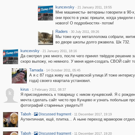
kuncevsky
·
21 January 2011, 19:55
Мне машинисты- ветераны говорили в 90-х,
они просто в ужас пришли, когда увидели
нового! О подробностях- потом!
Raders
·
30 July 2011, 09:26
Мы тоже кучу металлолома собрали, митинг
во дворе школы долго ржавела. Шк 732.
kuncevsky
·
21 January 2011, 18:16
Да смотрел уже много, после чего принял твёрдое решение з
скоро выложу, но немного. У меня идея-создать СВОЙ сай
Tamada
·
14 October 2011, 05:45
А я с 87 года живу на Кунцевской улице.И тоже интерис
года) своего квартала установил.
kirus
·
1 February 2011, 08:37
k
Я присоединяюсь к товарищу с ником кунцевский. Я с рожден
мечта сделать сайт чисто про Кунцево и узнать побольше пр
фотографий старинных увидеть!!!
Taboh
·
·
Discussed fragment
11 December 2017, 19:19
Аутентичная, ещё, плитка... А ныне переход мрамором отдела
Taboh
·
·
Discussed fragment
11 December 2017, 19:20