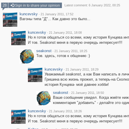
28
Sign in to share your opinion
Latest comment: 6 January 2022, 00:25
kuncevsky
·
21 January 2011, 17:52
Вагоны типа "Д"... Как давно это было...
kuncevsky
·
21 January 2011, 18:08
Но я готов общаться со всеми, кому история Кунцева инт
И тов. Seakonst меня в первую очередь интересует!!!
seakonst
·
21 January 2011, 18:25
Тов. здесь, готов к общению :)
kuncevsky
·
21 January 2011, 18:29
Уважаемый seakonst, а как Вам написать в лич
Гришина всю жизнь прожил, а теперь-на Сколко
история Кунцева- моё давнее хобби!
seakonst
·
21 January 2011, 18:50
Ваше сообщение увидел. Когда жмёте ниж
комментария "добавить" - делайте это один
kuncevsky
·
21 January 2011, 18:26
Но я готов общаться со всеми, кому история Кунцева инт
И тов. Seakonst меня в первую очередь интересует!!!