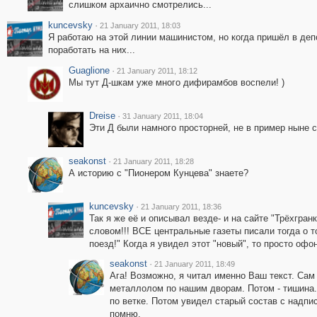
слишком архаично смотрелись...
kuncevsky
·
21 January 2011, 18:03
Я работаю на этой линии машинистом, но когда пришёл в депо
поработать на них...
Guaglione
·
21 January 2011, 18:12
Мы тут Д-шкам уже много дифирамбов воспели! )
Dreise
·
31 January 2011, 18:04
Эти Д были намного просторней, не в пример ныне
seakonst
·
21 January 2011, 18:28
А историю с "Пионером Кунцева" знаете?
kuncevsky
·
21 January 2011, 18:36
Так я же её и описывал везде- и на сайте "Трёхгранк
словом!!! ВСЕ центральные газеты писали тогда о
поезд!" Когда я увидел этот "новый", то просто офо
seakonst
·
21 January 2011, 18:49
Ага! Возможно, я читал именно Ваш текст. Сам
металлолом по нашим дворам. Потом - тишина. 
по ветке. Потом увидел старый состав с надпи
помню.