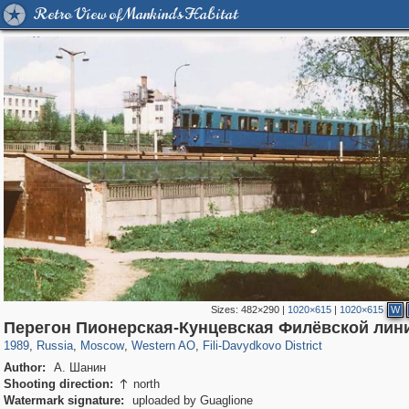
Retro View of Mankind's Habitat
Sizes:
482×290
|
1020×615
|
1020×615
W
319,861
1,406,849
8,286
27,129
29,243
310
1,117
29
Перегон Пионерская-Кунцевская Филёвской лин
1989
,
Russia
,
Moscow
,
Western AO
,
Fili-Davydkovo District
Author:
А. Шанин
Shooting direction:
north

Watermark signature:
uploaded by Guaglione