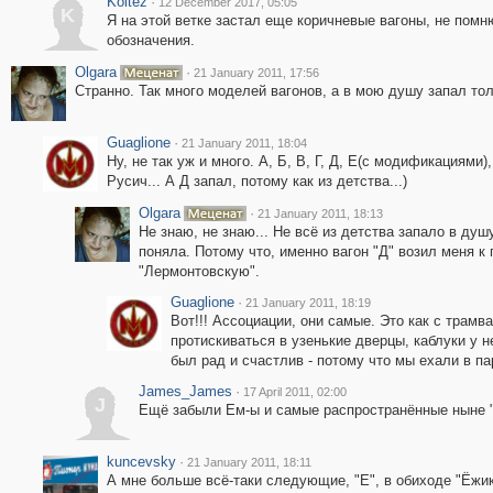
Koltez
·
12 December 2017, 05:05
K
Я на этой ветке застал еще коричневые вагоны, не помн
обозначения.
Olgara
·
21 January 2011, 17:56
Странно. Так много моделей вагонов, а в мою душу запал тол
Guaglione
·
21 January 2011, 18:04
Ну, не так уж и много. А, Б, В, Г, Д, Е(с модификациями),
Русич... А Д запал, потому как из детства...)
Olgara
·
21 January 2011, 18:13
Не знаю, не знаю... Не всё из детства запало в душу
поняла. Потому что, именно вагон "Д" возил меня 
"Лермонтовскую".
Guaglione
·
21 January 2011, 18:19
Вот!!! Ассоциации, они самые. Это как с трамв
протискиваться в узенькие дверцы, каблуки у н
был рад и счастлив - потому что мы ехали в пар
James_James
·
17 April 2011, 02:00
J
Ещё забыли Ем-ы и самые распространённые ныне "
kuncevsky
·
21 January 2011, 18:11
А мне больше всё-таки следующие, "Е", в обиходе "Ёжик