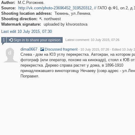
Author:
М.С.Рогожнев.
Source:
http://vk.com/photo-23696452_319520312
,
//
ГАТО ф.Ф1, оп.2, д.
Shooting location address:
Тюмень, ул.Ленина.
Shooting direction:
northwest

Watermark signature:
uploaded by khvorostova
Last edit 10 July 2015, 07:30
1
Sign in to share your opinion
Latest comment: 10 July 2015, 07:26
dima0667
·
·
·
Discussed fragment
10 July 2015, 07:26
Edited 10 July 
d
Слева - дом на ЮЗ углу перекрестка. Автокран, на котором р
фотограф (или оператор, похоже на кинокадр), стоял к ЮВ от
перекрестка. Дерево справа растет у дома, в 1896-1910
принадлежавшего виноторговцу Нечаеву (совр.адрес - ул.Лени
Поправил.