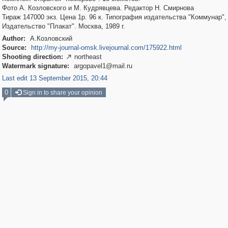
Фото А. Козловского и М. Кудрявцева. Редактор Н. Смирнова
Тираж 147000 экз. Цена 1р. 96 к. Типография издательства "Коммунар", 
Издательство "Плакат". Москва, 1989 г.
Author:
А.Козловский
Source:
http://my-journal-omsk.livejournal.com/175922.html
Shooting direction:
northeast

Watermark signature:
argopavel1@mail.ru
Last edit 13 September 2015, 20:44
0
Sign in to share your opinion