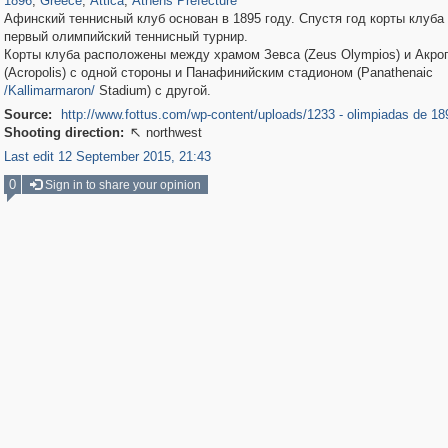
1896
,
Greece
,
Attica
,
Athens Prefecture
Афинский теннисный клуб основан в 1895 году. Спустя год корты клуба
первый олимпийский теннисный турнир.
Корты клуба расположены между храмом Зевса (Zeus Olympios) и Акро
(Acropolis) с одной стороны и Панафинийским стадионом (Panathenaic
/Kallimarmaron/
Stadium) с другой.
Source:
http://www.fottus.com/wp-content/uploads/1233 - olimpiadas de 18
Shooting direction:
northwest

Last edit 12 September 2015, 21:43
0
Sign in to share your opinion