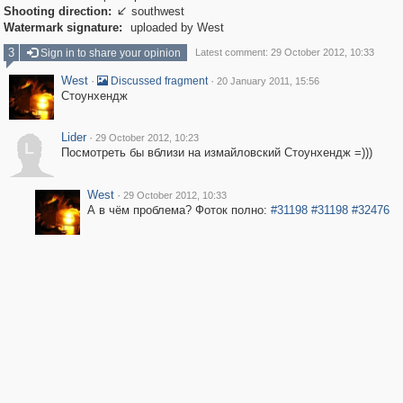
Shooting direction:
southwest

Watermark signature:
uploaded by West
3
Sign in to share your opinion
Latest comment: 29 October 2012, 10:33
West
·
·
Discussed fragment
20 January 2011, 15:56
Стоунхендж
Lider
·
29 October 2012, 10:23
L
Посмотреть бы вблизи на измайловский Стоунхендж =)))
West
·
29 October 2012, 10:33
А в чём проблема? Фоток полно:
#31198
#31198
#32476