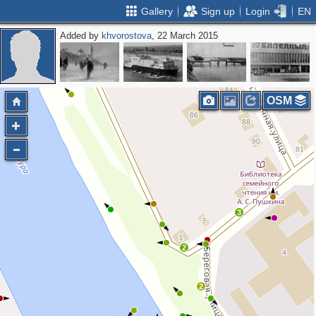
Gallery
Sign up
Login
EN
Added by
khvorostova
, 22 March 2015
OSM
3
2
2