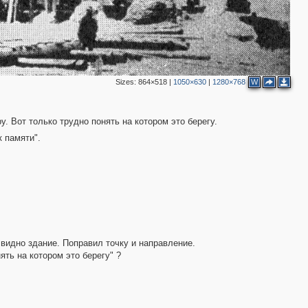
Sizes:
864×518
|
1050×630
|
1280×768
W
. Вот только трудно понять на котором это берегу.
 памяти".
 видно здание. Поправил точку и направление.
ять на котором это берегу" ?