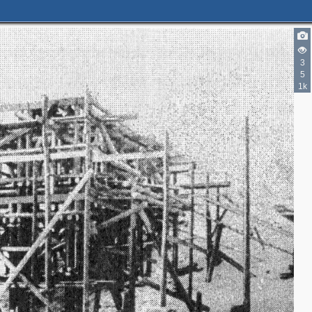
3
5
1k