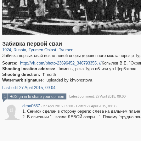
1,406,637
5,940
45
29,243
4,136
9
Забивка первой сваи
1924
,
Russia
,
Tyumen Oblast
,
Tyumen
Забивка первых свай возле левой опоры деревянного моста через р.Туру
Source:
http://vk.com/photo-23696452_346793355
,
//
Копылов В.Е. "Окрик
Shooting location address:
Тюмень, река Тура вблизи ул.Щербакова.
Shooting direction:
north

Watermark signature:
uploaded by khvorostova
Last edit 27 April 2015, 09:04
1
Sign in to share your opinion
Latest comment: 27 April 2015, 09:00
dima0667
·
·
27 April 2015, 09:00
Edited 27 April 2015, 09:06
d
1. Снимок сделан в сторону берега: слева на дальнем плане
2. В описании "...возле ЛЕВОЙ опоры...". Почему "трудно пон