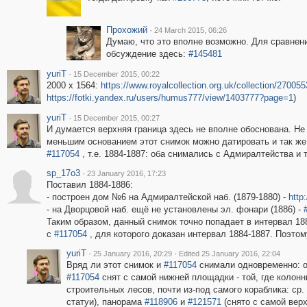
Прохожий
·
24 March 2015, 06:26
Думаю, что это вполне возможно. Для сравнени
обсуждение здесь:
#145481
yuriT
·
15 December 2015, 00:22
2000 x 1564:
https://www.royalcollection.org.uk/collection/270055
https://fotki.yandex.ru/users/humus777/view/1403777?page=1
)
yuriT
·
15 December 2015, 00:27
И думается верхняя граница здесь не вполне обоснована. Не
меньшим основанием этот снимок можно датировать и так же,
#117054
, т.е. 1884-1887: оба снимались с Адмиралтейства и 
sp_17o3
·
23 January 2016, 17:23
Поставил 1884-1886:
- построен дом №6 на Адмиралтейской наб. (1879-1880) -
http
- на Дворцовой наб. ещё не установлены эл. фонари (1886) -
Таким образом, данный снимок точно попадает в интервал 188
с
#117054
, для которого доказан интервал 1884-1887. Поэто
yuriT
·
·
25 January 2016, 20:29
Edited 25 January 2016, 22:04
Вряд ли этот снимок и
#117054
снимали одновременно: о
#117054
снят с самой нижней площадки - той, где колонн
строительных лесов, почти из-под самого кораблика: ср.
статуи), панорама
#118906
и
#121571
(снято с самой верх