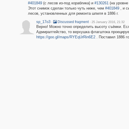
#401849
(с лесов из-под кораблика) и
#130261
(на уровне 
Этот снимок сделан только чуть ниже, чем
#401849
, и 
лесов, установленных для ремонта шпиля в 1886 г.
sp_17o3
·
·
Discussed fragment
25 January 2016, 21:32
Верно! Можно точно определить высоту съёмки. Ес
Адмиралтейство, то верхушка флагштока проецируе
https://goo.gl/maps/RYEqUrRin6E2
. Поставил 1886 го