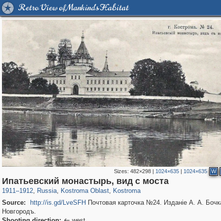
Retro View of Mankind's Habitat
Sizes:
482×298
|
1024×635
|
1024×635
W
1,406,257
16,385
521
29,243
11,831
372
Ипатьевский монастырь, вид с моста
1911
–
1912
,
Russia
,
Kostroma Oblast
,
Kostroma
Source:
http://is.gd/LveSFH
Почтовая карточка №24. Изданіе А. А. Бочка
Новгородъ.
Shooting direction:
west