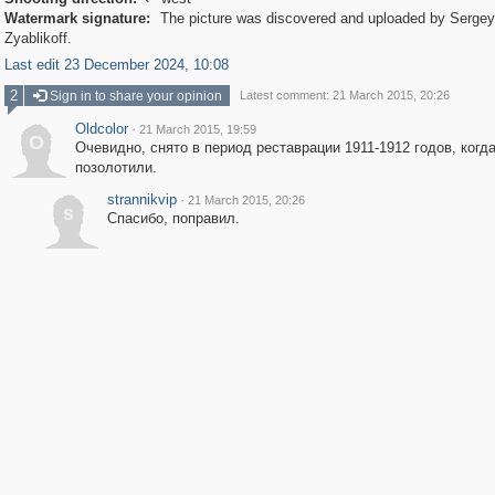

Watermark signature:
The picture was discovered and uploaded by Sergey
Zyablikoff.
Last edit 23 December 2024, 10:08
2
Sign in to share your opinion
Latest comment: 21 March 2015, 20:26
Oldcolor
·
21 March 2015, 19:59
O
Очевидно, снято в период реставрации 1911-1912 годов, когд
позолотили.
strannikvip
·
21 March 2015, 20:26
s
Спасибо, поправил.