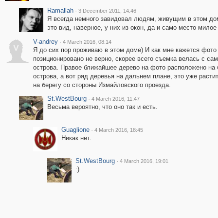
Ramallah
·
3 December 2011, 14:46
Я всегда немного завидовал людям, живущим в этом до
это вид, наверное, у них из окон, да и само место милое
V-andrey
·
4 March 2016, 08:14
V
Я до сих пор проживаю в этом доме) И как мне кажется фото
позиционировано не верно, скорее всего съемка велась с сам
острова. Правое ближайшее дерево на фото расположено на 
острова, а вот ряд деревья на дальнем плане, это уже расти
на берегу со стороны Измайловского проезда.
St.WestBourg
·
4 March 2016, 11:47
Весьма вероятно, что оно так и есть.
Guaglione
·
4 March 2016, 18:45
Никак нет.
St.WestBourg
·
4 March 2016, 19:01
:)