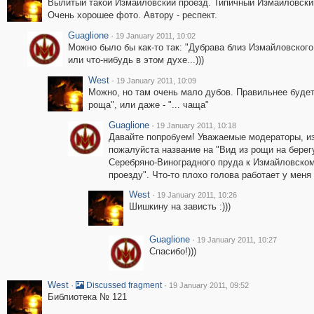
Вылитый такой Измайловский проезд. Типичный Измайловски
Очень хорошее фото. Автору - респект.
Guaglione
·
19 January 2011, 10:02
Можно было бы как-то так: "Дубрава близ Измайловского
или что-нибудь в этом духе...)))
West
·
19 January 2011, 10:09
Можно, но там очень мало дубов. Правильнее будет -
роща", или даже - "... чаща"
Guaglione
·
19 January 2011, 10:18
Давайте попробуем! Уважаемые модераторы, и
пожалуйста название на "Вид из рощи на берег
Серебряно-Виноградного пруда к Измайловско
проезду". Что-то плохо голова работает у меня 
West
·
19 January 2011, 10:26
Шишкину на зависть :)))
Guaglione
·
19 January 2011, 10:27
Спасибо!)))
West
·
·
Discussed fragment
19 January 2011, 09:52
Библиотека № 121