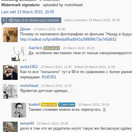

Watermark signature:
uploaded by motorhead
Last edit 23 March 2015, 10:05
6
Sign in to share your opinion
Latest comment: 23 March 2015, 18:35
Денис
·
23 March 2015, 10:46
Почему-то напомнило фотографию из фильма "Назад в буду
http://radikal.ru/fp/a68beda95ad542a39889fb73a745d932
Aachick
·
23 March 2015, 15:18
Да, особенно явственно тени от пальм синхронизируются
avdot1952
·
·
23 March 2015, 11:05
Edited 23 March 2015, 11:05
Как-то все "полысело" тут в 90-е по сравнению с более ранн
периодами.
#145351
motorhead
·
23 March 2015, 11:07
Ядовитая детская одежда.....
bualed
·
23 March 2015, 18:18
Такими словами можно всех перепугать.:))
remer44
·
23 March 2015, 18:35
дело в том что их родители носят такую же бесовскую одёжу