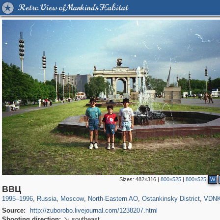
Retro View of Mankind's Habitat
Sizes:
482×316
|
800×525
|
800×525
W
319,780
1,406,276
8,286
24,488
29,243
250
13,481
148
8,293
48
ВВЦ
1995
–
1996
,
Russia
,
Moscow
,
North-Eastern AO
,
Ostankinsky District
,
VDN
Source:
http://zuborobo.livejournal.com/1238207.html
Shooting direction:
southeast