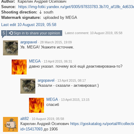
Author:
Карелин Андрей Осипович
Source:
https://img-fotki.yandex.ru/get/9305/97833783.3b7/0_af18b_4d633
Shooting direction:
south

Watermark signature:
uploaded by MEGA
Last edit 10 August 2019, 05:58
5
Sign in to share your opinion
Latest comment: 10 August 2019, 05:58
argopavel
·
28 March 2015, 19:09
Ув. MEGA! Укажите источник.
MEGA
·
13 April 2015, 06:31
давно указал. почему всё ещё деактивирована-то?
argopavel
·
13 April 2015, 08:17
Указали - сказали - активировал:)
MEGA
·
13 April 2015, 13:15
спасиб
alt82
·
10 August 2019, 05:58
Карелин Андрей Осипович
https://goskatalog.ru/portal/#/collect
id=15417093
до 1906