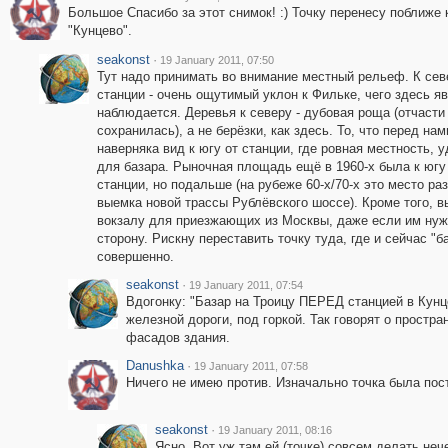
Большое Спасибо за этот снимок! :) Точку перенесу поближе 
"Кунцево".
seakonst
·
19 January 2011, 07:50
Тут надо принимать во внимание местный рельеф. К сев
станции - очень ощутимый уклон к Фильке, чего здесь яв
наблюдается. Деревья к северу - дубовая роща (отчасти
сохранилась), а не берёзки, как здесь. То, что перед нам
наверняка вид к югу от станции, где ровная местность, 
для базара. Рыночная площадь ещё в 1960-х была к югу
станции, но подальше (на рубеже 60-х/70-х это место ра
выемка новой трассы Рублёвского шоссе). Кроме того, в
вокзалу для приезжающих из Москвы, даже если им нужн
сторону. Рискну переставить точку туда, где и сейчас "б
совершенно.
seakonst
·
19 January 2011, 07:54
Вдогонку: "Базар на Троицу ПЕРЕД станцией в Кунце
железной дороги, под горкой. Так говорят о простра
фасадов здания.
Danushka
·
19 January 2011, 07:58
Ничего не имею против. Изначально точка была пос
seakonst
·
19 January 2011, 08:16
Ясно. Вот уж там ей (точке) совсем делать нече