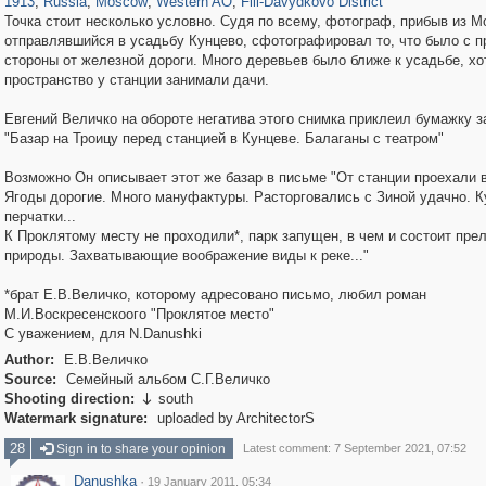
1913
,
Russia
,
Moscow
,
Western AO
,
Fili-Davydkovo District
Точка стоит несколько условно. Судя по всему, фотограф, прибыв из М
отправлявшийся в усадьбу Кунцево, сфотографировал то, что было с п
стороны от железной дороги. Много деревьев было ближе к усадьбе, хо
пространство у станции занимали дачи.
Евгений Величко на обороте негатива этого снимка приклеил бумажку з
"Базар на Троицу перед станцией в Кунцеве. Балаганы с театром"
Возможно Он описывает этот же базар в письме "От станции проехали в
Ягоды дорогие. Много мануфактуры. Расторговались с Зиной удачно. 
перчатки...
К Проклятому месту не проходили*, парк запущен, в чем и состоит пре
природы. Захватывающие воображение виды к реке..."
*брат Е.В.Величко, которому адресовано письмо, любил роман
М.И.Воскресенскоого "Проклятое место"
С уважением, для N.Danushki
Author:
Е.В.Величко
Source:
Семейный альбом С.Г.Величко
Shooting direction:
south

Watermark signature:
uploaded by ArchitectorS
28
Sign in to share your opinion
Latest comment: 7 September 2021, 07:52
Danushka
·
19 January 2011, 05:34