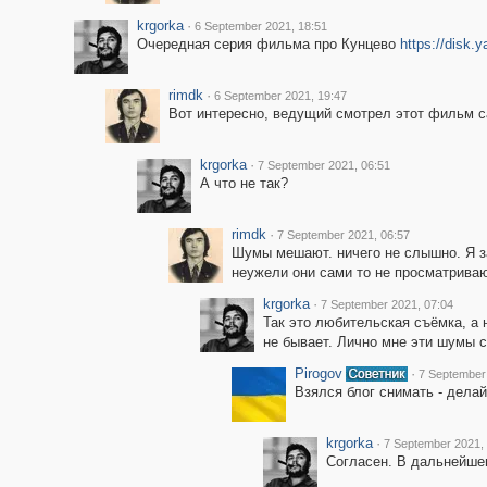
krgorka
·
6 September 2021, 18:51
Очередная серия фильма про Кунцево
https://disk
rimdk
·
6 September 2021, 19:47
Вот интересно, ведущий смотрел этот фильм с
krgorka
·
7 September 2021, 06:51
А что не так?
rimdk
·
7 September 2021, 06:57
Шумы мешают. ничего не слышно. Я за
неужели они сами то не просматриваю
krgorka
·
7 September 2021, 07:04
Так это любительская съёмка, а 
не бывает. Лично мне эти шумы 
Pirogov
·
7 September
Взялся блог снимать - дела
krgorka
·
7 September 2021,
Согласен. В дальнейшем,