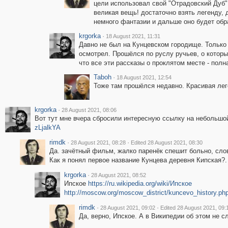
цели использовал свой "Отрадовский Дуб"
великая вещь! достаточно взять легенду, 
немного фантазии и дальше оно будет обрас
krgorka
·
18 August 2021, 11:31
Давно не был на Кунцевском городище. Только
осмотрел. Прошёлся по руслу ручьев, о которы
что все эти рассказы о проклятом месте - полн
Taboh
·
18 August 2021, 12:54
Тоже там прошёлся недавно. Красивая леге
krgorka
·
28 August 2021, 08:06
Вот тут мне вчера сбросили интересную ссылку на небольш
zLjalkYA
rimdk
·
·
28 August 2021, 08:28
Edited 28 August 2021, 08:30
Да. зачётный фильм, жалко паренёк спешит больно, сло
Как я понял первое название Кунцева деревня Кипская?.
krgorka
·
28 August 2021, 08:52
Ипское
https://ru.wikipedia.org/wiki/Ипское
http://moscow.org/moscow_district/kuncevo_history.ph
rimdk
·
·
28 August 2021, 09:02
Edited 28 August 2021, 09:
Да, верно, Ипское. А в Википедии об этом не с