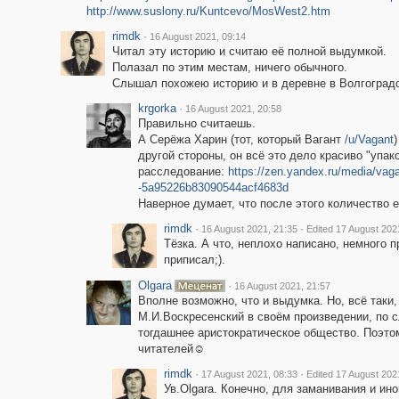
http://www.suslony.ru/Kuntcevo/MosWest2.htm
rimdk
·
16 August 2021, 09:14
Читал эту историю и считаю её полной выдумкой.
Полазал по этим местам, ничего обычного.
Слышал похожею историю и в деревне в Волгоградс
krgorka
·
16 August 2021, 20:58
Правильно считаешь.
А Серёжа Харин (тот, который Вагант
/u/Vagant
другой стороны, он всё это дело красиво "упак
расследование:
https://zen.yandex.ru/media/vag
-5a95226b83090544acf4683d
Наверное думает, что после этого количество е
rimdk
·
·
16 August 2021, 21:35
Edited 17 August 202
Тёзка. А что, неплохо написано, немного 
приписал;).
Olgara
·
16 August 2021, 21:57
Вполне возможно, что и выдумка. Но, всё таки,
М.И.Воскресенский в своём произведении, по 
тогдашнее аристократическое общество. Поэто
читателей☺
rimdk
·
·
17 August 2021, 08:33
Edited 17 August 202
Ув.Olgara. Конечно, для заманивания и ино