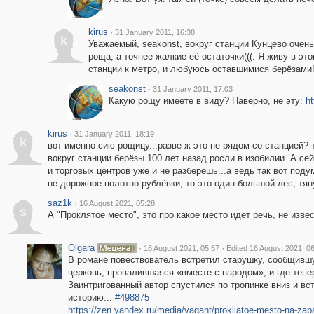
kirus
·
31 January 2011, 16:38
k
Уважаемый, seakonst, вокруг станции Кунцево очен
роща, а точнее жалкие её остаточки(((. Я живу в э
станции к метро, и любуюсь оставшимися берёзами!
seakonst
·
31 January 2011, 17:03
Какую рощу имеете в виду? Наверно, не эту:
h
kirus
·
31 January 2011, 18:19
k
вот именно сию рощицу...разве ж это не рядом со станцией?
вокруг станции берёзы 100 лет назад росли в изобилии. А се
и торговых центров уже и не разберёшь...а ведь так вот под
не дорожное полотно рублёвки, то это один большой лес, тя
saz1k
·
16 August 2021, 05:28
s
А "Проклятое место", это про какое место идет речь, не изве
Olgara
·
·
16 August 2021, 05:57
Edited 16 August 2021, 0
В романе повествователь встретил старушку, сообщившу
церковь, провалившаяся «вместе с народом», и где теп
Заинтригованный автор спустился по тропинке вниз и в
историю...
#498875
https://zen.yandex.ru/media/vagant/prokliatoe-mesto-na-