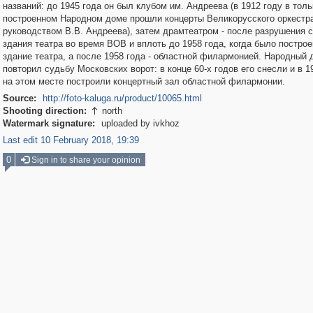
названий: до 1945 года он был клубом им. Андреева (в 1912 году в толь
построенном Народном доме прошли концерты Великорусского оркестр
руководством В.В. Андреева), затем драмтеатром - после разрушения с
здания театра во время ВОВ и вплоть до 1958 года, когда было построе
здание театра, а после 1958 года - областной филармонией. Народный 
повторил судьбу Московских ворот: в конце 60-х годов его снесли и в 1
на этом месте построили концертный зал областной филармонии.
Source:
http://foto-kaluga.ru/product/10065.html
Shooting direction:
north

Watermark signature:
uploaded by ivkhoz
Last edit 10 February 2018, 19:39
0
Sign in to share your opinion