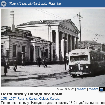
Retro View of Mankind's Habitat
Sizes:
482×332
|
800×552
|
800×552
W
10,548
1,407,347
198
5,565
29,248
100
Остановка у Народного дома
1956
–
1957
,
Russia
,
Kaluga Oblast
,
Kaluga
После революции у "Народного дома в память 1812 года" сменилось не