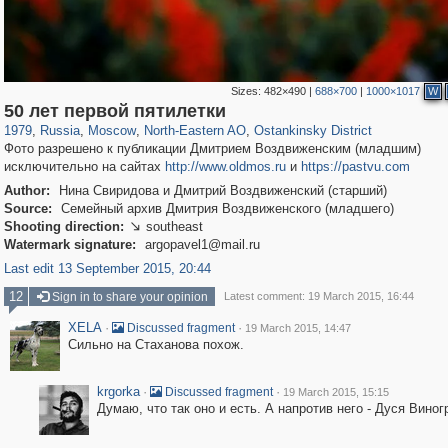
Sizes:
482×490
|
688×700
|
1000×1017
W
319,882
1,407,328
8,286
24,495
29,248
250
13,482
148
50 лет первой пятилетки
1979
,
Russia
,
Moscow
,
North-Eastern AO
,
Ostankinsky District
Фото разрешено к публикации Дмитрием Воздвиженским (младшим)
исключительно на сайтах
http://www.oldmos.ru
и
https://pastvu.com
Author:
Нина Свиридова и Дмитрий Воздвиженский (старший)
Source:
Семейный архив Дмитрия Воздвиженского (младшего)
Shooting direction:
southeast

Watermark signature:
argopavel1@mail.ru
Last edit 13 September 2015, 20:44
12
Sign in to share your opinion
Latest comment: 19 March 2015, 16:44
XELA
·
·
Discussed fragment
19 March 2015, 14:47
Сильно на Стаханова похож.
krgorka
·
·
Discussed fragment
19 March 2015, 15:15
Думаю, что так оно и есть. А напротив него - Дуся Виног