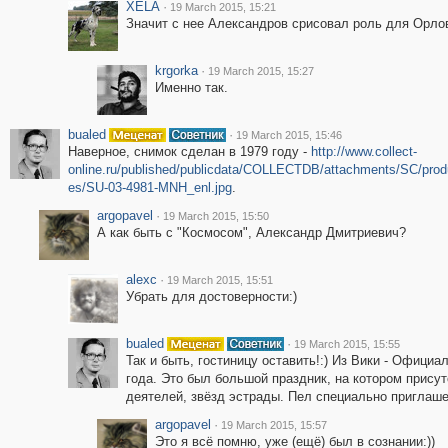
XELA
·
19 March 2015, 15:21
Значит с нее Александров срисовал роль для Орло
krgorka
·
19 March 2015, 15:27
Именно так.
bualed
·
19 March 2015, 15:46
Наверное, снимок сделан в 1979 году -
http://www.collect-
online.ru/published/publicdata/COLLECTDB/attachments/SC/prod
es/SU-03-4981-MNH_enl.jpg
.
argopavel
·
19 March 2015, 15:50
А как быть с "Космосом", Александр Дмитриевич?
alexc
·
19 March 2015, 15:51
Убрать для достоверности:)
bualed
·
19 March 2015, 15:55
Так и быть, гостиницу оставить!:) Из Вики - Офици
года. Это был большой праздник, на котором прису
деятелей, звёзд эстрады. Пел специально приглаш
argopavel
·
19 March 2015, 15:57
Это я всё помню, уже (ещё) был в сознании:))