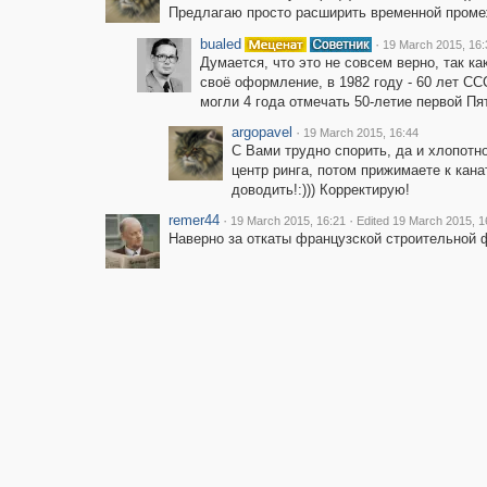
Предлагаю просто расширить временной промеж
bualed
·
19 March 2015, 16:
Думается, что это не совсем верно, так к
своё оформление, в 1982 году - 60 лет ССС
могли 4 года отмечать 50-летие первой Пят
argopavel
·
19 March 2015, 16:44
С Вами трудно спорить, да и хлопотно
центр ринга, потом прижимаете к канат
доводить!:))) Корректирую!
remer44
·
·
19 March 2015, 16:21
Edited 19 March 2015, 1
Наверно за откаты французской строительной 