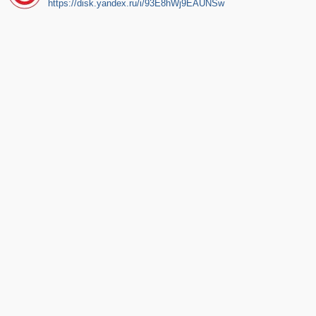
https://disk.yandex.ru/i/93E8hWj9EAUNSw