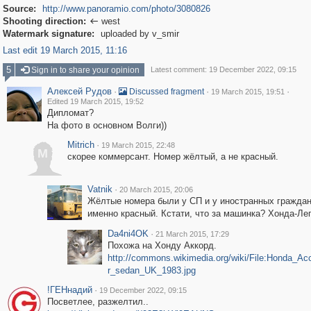
Source:
http://www.panoramio.com/photo/3080826
Shooting direction:
west

Watermark signature:
uploaded by v_smir
Last edit 19 March 2015, 11:16
5
Sign in to share your opinion
Latest comment: 19 December 2022, 09:15
Алексей Рудов
·
·
·
Discussed fragment
19 March 2015, 19:51
Edited 19 March 2015, 19:52
Дипломат?
На фото в основном Волги))
Mitrich
·
19 March 2015, 22:48
M
скорее коммерсант. Номер жёлтый, а не красный.
Vatnik
·
20 March 2015, 20:06
Жёлтые номера были у СП и у иностранных граждан
именно красный. Кстати, что за машинка? Хонда-Ле
Da4ni4OK
·
21 March 2015, 17:29
Похожа на Хонду Аккорд.
http://commons.wikimedia.org/wiki/File:Honda_A
r_sedan_UK_1983.jpg
!ГЕНнадий
·
19 December 2022, 09:15
Посветлее, разжелтил..