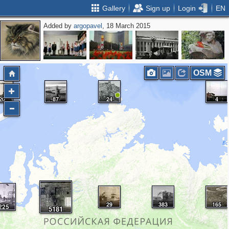
Gallery
Sign up
Login
EN
Added by
argopavel
, 18 March 2015
OSM
20
87
24
4
29
383
165
225
5181