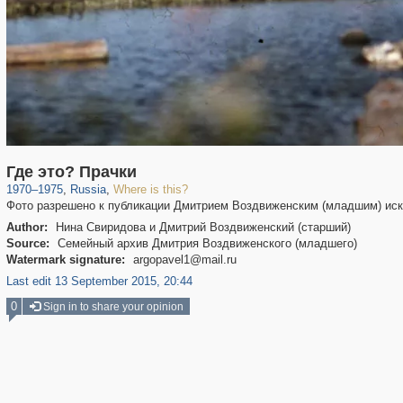
1,407,363
29,248
Где это? Прачки
1970
–
1975
,
Russia
,
Where is this?
Фото разрешено к публикации Дмитрием Воздвиженским (младшим) ис
Author:
Нина Свиридова и Дмитрий Воздвиженский (старший)
Source:
Семейный архив Дмитрия Воздвиженского (младшего)
Watermark signature:
argopavel1@mail.ru
Last edit 13 September 2015, 20:44
0
Sign in to share your opinion