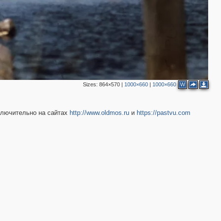
8
Sizes:
864×570
|
1000×660
|
1000×660
W
5
ключительно на сайтах
http://www.oldmos.ru
и
https://pastvu.com
3