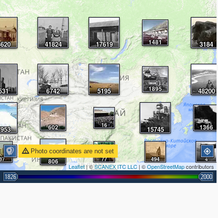
1481
8620
41824
17619
3184
1895
531
6742
5195
48200
16
602
1366
7953
15745
Photo coordinates are not set
87
77
494
4
806
Leaflet
| ©
SCANEX ITC LLC
| ©
OpenStreetMap
contributors
1826
2000
66
196
172
3
896