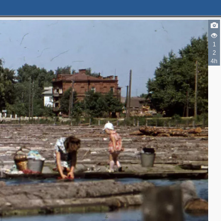
1
2
4h
2