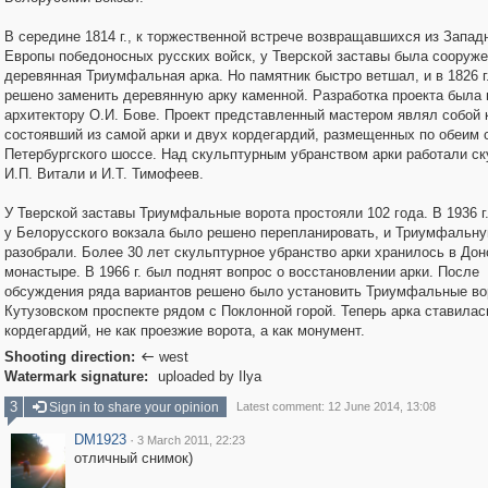
В середине 1814 г., к торжественной встрече возвращавшихся из Запад
Европы победоносных русских войск, у Тверской заставы была сооруж
деревянная Триумфальная арка. Но памятник быстро ветшал, и в 1826 г
решено заменить деревянную арку каменной. Разработка проекта была 
архитектору О.И. Бове. Проект представленный мастером являл собой 
состоявший из самой арки и двух кордегардий, размещенных по обеим 
Петербургского шоссе. Над скульптурным убранством арки работали с
И.П. Витали и И.Т. Тимофеев.
У Тверской заставы Триумфальные ворота простояли 102 года. В 1936 
у Белорусского вокзала было решено перепланировать, и Триумфальну
разобрали. Более 30 лет скульптурное убранство арки хранилось в До
монастыре. В 1966 г. был поднят вопрос о восстановлении арки. После
обсуждения ряда вариантов решено было установить Триумфальные во
Кутузовском проспекте рядом с Поклонной горой. Теперь арка ставилас
кордегардий, не как проезжие ворота, а как монумент.
Shooting direction:
west

Watermark signature:
uploaded by Ilya
3
Sign in to share your opinion
Latest comment: 12 June 2014, 13:08
DM1923
·
3 March 2011, 22:23
отличный снимок)