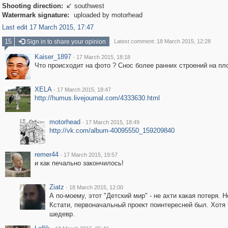
Shooting direction:
southwest

Watermark signature:
uploaded by motorhead
Last edit 17 March 2015, 17:47
15
Sign in to share your opinion
Latest comment: 18 March 2015, 12:28
Kaiser_1897
·
17 March 2015, 18:18
Что происходит на фото ? Снос более ранних строений на пл
XELA
·
17 March 2015, 18:47
http://humus.livejournal.com/4333630.html
motorhead
·
17 March 2015, 18:49
http://vk.com/album-40095550_159209840
remer44
·
17 March 2015, 19:57
и как печально закончилось!
Ziatz
·
18 March 2015, 12:00
А по-моему, этот "Детский мир" - не ахти какая потеря. Н
Кстати, первоначальный проект поинтересней был. Хотя 
шедевр.