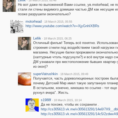
Lellik
·
18 March 2015, 05:46
Но вот даже по выложенной Вами ссылке, ув.motorhead, не п
стали ли стены видимого домишки частью ДМ как несущие и
позже разрушили окончательно?
motorhead
·
18 March 2015, 05:55
http://www.youtube.com/watch?v=XjyGnhIXBRs
Lellik
·
18 March 2015, 06:25
Отличный фильм! Теперь всё понятно. Использова
строения сгнили под воздействием такой нагрузки г
магазина. Несущие балки проржавели окончательно
(халтурные чтоль подсунули?) и всё внутри надо сн
ДМ узнавали про местоположение бывших квартир г
из окон)?
superVatrushkin
·
18 March 2015, 09:49
Получается, часть дореволюционных построек была
почему Детский Мир имел такую запутанную планир
В остальном, конечно, киношка по ссылке - тот еще
рухнул вчера". Жесть.
s1988f
·
18 March 2015, 10:14
Да не похоже, чтобы их сохранили .
http://cs305613.vk.me/v305613291/14e0/7X9__db
http://cs305613.vk.me/v305613291/14c5/2zdwvA9