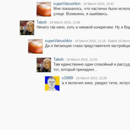
superVatrushkin
·
18 March 2015, 10:47
Мне показалось, что частично были испол
улице. Возможно, я ошибаюсь.
Taboh
·
18 March 2015, 11:06
Ничего так кино, хоть и никакой конкретики. Ну и Ва
superVatrushkin
·
·
18 March 2015, 11:18
Edited 18 Marc
Да и бегающие глаза представителя застройщи
Taboh
·
18 March 2015, 12:26
Там единственно один спокойный и рассуд
тот, который президент...
s1988f
·
18 March 2015, 12:28
а я включил кино, увидел тетю, испуга