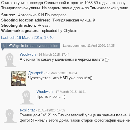
Снято в тупике проезда Соломенной сторожки 1958-59 годы в сторону
Тимирязевской улицы. На заднем плане дом 4 по Тимирязевской улице
Source:
Фотоархив К.Н.Пономарева
Shooting location address:
Тимирязевская улица, 9
Shooting direction:
east

Watermark signature:
uploaded by Chyksin
Last edit 16 March 2015, 17:40
4
Sign in to share your opinion
Latest comment: 11 April 2020, 14:35
Woolwich
·
16 March 2015, 17:44
W
А стойка то какая у мальчонки в черном пальто )))
Дмитрий
·
17 March 2015, 09:34
Чувствуется, что НВП уже прошёл))
Woolwich
·
17 March 2015, 16:11
W
Про то и речь =)
explicitat
·
11 April 2020, 14:35
e
Точнее дом "4/12" по Тимирязевской улице на заднем плане. 
фото! Я житель этого дома, такой старой фотографии еще не