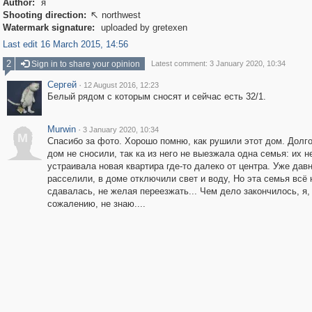
Author:
я
Shooting direction:
northwest

Watermark signature:
uploaded by gretexen
Last edit 16 March 2015, 14:56
2
Sign in to share your opinion
Latest comment: 3 January 2020, 10:34
Сергей
·
12 August 2016, 12:23
Белый рядом с которым сносят и сейчас есть 32/1.
Murwin
·
3 January 2020, 10:34
M
Спасибо за фото. Хорошо помню, как рушили этот дом. Долг
дом не сносили, так ка из него не выезжала одна семья: их н
устраивала новая квартира где-то далеко от центра. Уже дав
расселили, в доме отключили свет и воду, Но эта семья всё 
сдавалась, не желая переезжать... Чем дело закончилось, я,
сожалению, не знаю....