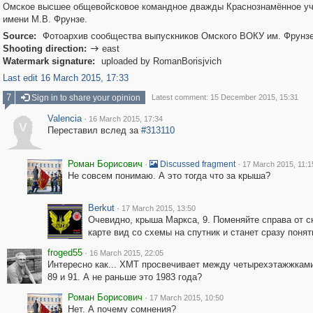
Омское высшее общевойсковое командное дважды Краснознамённое у
имени М.В. Фрунзе.
Source:
Фотоархив сообщества выпускников Омского ВОКУ им. Фрунз
Shooting direction:
east

Watermark signature:
uploaded by RomanBorisjvich
Last edit 16 March 2015, 17:33
7
Sign in to share your opinion
Latest comment: 15 December 2015, 15:31
Valencia
·
16 March 2015, 17:34
V
Переставил вслед за
#313110
Роман Борисович
·
·
Discussed fragment
17 March 2015, 11:1
Не совсем понимаю. А это тогда что за крыша?
Berkut
·
17 March 2015, 13:50
Очевидно, крыша Маркса, 9. Поменяйте справа от с
карте вид со схемы на спутник и станет сразу понятн
froged55
·
16 March 2015, 22:05
Интересно как... ХМТ просвечивает между четырехэтажжкам
89 и 91. А не раньше это 1983 года?
Роман Борисович
·
17 March 2015, 10:50
Нет. А почему сомнения?