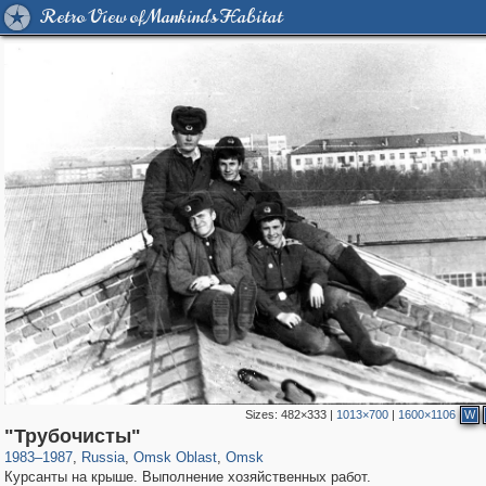
Retro View of Mankind's Habitat
Sizes:
482×333
|
1013×700
|
1600×1106
W
31,667
1,406,683
80
22,536
29,243
71
"Трубочисты"
1983
–
1987
,
Russia
,
Omsk Oblast
,
Omsk
Курсанты на крыше. Выполнение хозяйственных работ.