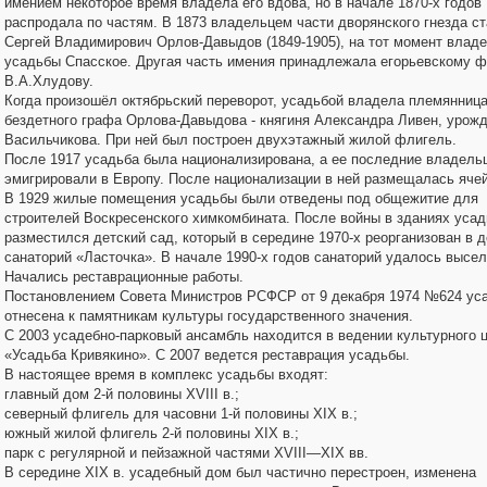
имением некоторое время владела его вдова, но в начале 1870-х годов
распродала по частям. В 1873 владельцем части дворянского гнезда с
Сергей Владимирович Орлов-Давыдов (1849-1905), на тот момент влад
усадьбы Спасское. Другая часть имения принадлежала егорьевскому ф
В.А.Хлудову.
Когда произошёл октябрьский переворот, усадьбой владела племянниц
бездетного графа Орлова-Давыдова - княгиня Александра Ливен, урож
Васильчикова. При ней был построен двухэтажный жилой флигель.
После 1917 усадьба была национализирована, а ее последние владель
эмигрировали в Европу. После национализации в ней размещалась яче
В 1929 жилые помещения усадьбы были отведены под общежитие для
строителей Воскресенского химкомбината. После войны в зданиях уса
разместился детский сад, который в середине 1970-х реорганизован в д
санаторий «Ласточка». В начале 1990-х годов санаторий удалось высел
Начались реставрационные работы.
Постановлением Совета Министров РСФСР от 9 декабря 1974 №624 ус
отнесена к памятникам культуры государственного значения.
С 2003 усадебно-парковый ансамбль находится в ведении культурного 
«Усадьба Кривякино». C 2007 ведется реставрация усадьбы.
В настоящее время в комплекс усадьбы входят:
главный дом 2-й половины XVIII в.;
северный флигель для часовни 1-й половины XIX в.;
южный жилой флигель 2-й половины XIX в.;
парк с регулярной и пейзажной частями XVIII—XIX вв.
В середине XIX в. усадебный дом был частично перестроен, изменена