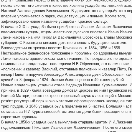
В 1797 Кривякино перешло во владение князя Б.М.Черкасского, однако
несколько лет его сменил в качестве хозяина усадьбы коллежский асе
Николай Александрович Беклемишев. В документах на усадьбу того пе
впервые упоминается о парке, существующим и поныне. Кроме того,
зафиксировано новое название усадьбы - Красное Сельцо.
В начале XIX в. усадьба была приобретена Иваном Ильичом Лажечнико
коломенским купцом, отцом известного русского писателя Ивана Ивано
Лажечникова - на имя Николая Васильевича Обрескова, главы Московс
губернии. С Кривякино связано детство и юность будущего писателя.
Впоследствии он трижды посетит Кривякино - в 1854, 1856 и 1858.
Нестабильное финансовое положение и проблемы со здоровьем вынуд
Лажечникова-старшего отказаться от имения. Но продала его не вдова к
номинальные владельцы - наследники Н.В.Обрескова, его племянники:
«полковник и кавалер Василий, отставные полковник и кавалер Пётр, Г
юнкер Павел и поручик Александр Александровы дети Обресковы», как 
купчей от 3 февраля 1824. Имение было оценено в 49 тысяч рублей.
Новым владельцем усадьбы стала Надежда Ивановна Курманалеева. 
при ней, в 1829 - была возведена домовая церковь во имя Грузинской и
Божьей Матери, позже построен террасный спуск с лестницей к Москве-
разбит регулярный парк и окончательно сформировалась каскадная сис
трёх прудов. В 1846 усадьба была поделена на 5 частей. Большая част
осталась за Н.И.Курманалеевой, остальные доли были присоединены к
окрестным «дачам».
В начале 1850-х усадьба была выкуплена старшим братом И.И.Лажечни
подполковником Николаем Ивановичем Лажечниковым. После его смер