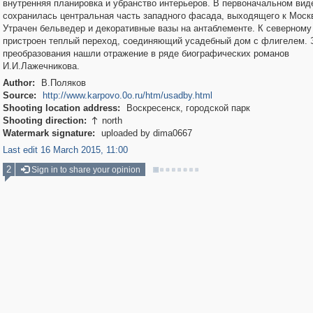
внутренняя планировка и убранство интерьеров. В первоначальном вид
сохранилась центральная часть западного фасада, выходящего к Москв
Утрачен бельведер и декоративные вазы на антаблементе. К северном
пристроен теплый переход, соединяющий усадебный дом с флигелем. 
преобразования нашли отражение в ряде биографических романов
И.И.Лажечникова.
Author:
В.Поляков
Source:
http://www.karpovo.0o.ru/htm/usadby.html
Shooting location address:
Воскресенск, городской парк
Shooting direction:
north

Watermark signature:
uploaded by dima0667
Last edit 16 March 2015, 11:00
2
Sign in to share your opinion