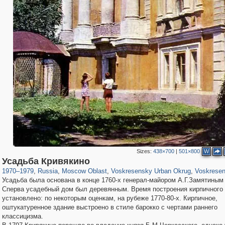
Sizes:
438×700
|
501×800
W
96,167
1,405,774
1,691
29,243
503
1
275
1
Усадьба Кривякино
1970
–
1979
,
Russia
,
Moscow Oblast
,
Voskresensky Urban Okrug
,
Voskrese
Усадьба была основана в конце 1760-х генерал-майором А.Г.Замятиным 
Сперва усадебный дом был деревянным. Время построения кирпичного
установлено: по некоторым оценкам, на рубеже 1770-80-x. Кирпичное,
оштукатуренное здание выстроено в стиле барокко с чертами раннего
классицизма.