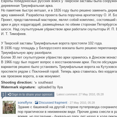
Европы победоносных русских войск у Тверской заставы была сооруже
деревянная Триумфальная арка.
Но памятник быстро ветшал, и в 1826 году было решено заменить дере
арку каменной. Разработка проекта была поручена архитектору О. И. Бо
Проект, представленный мастером, являл собой комплекс, состоявший 
арки и двух кордегардий, размещённых по обеим сторонам Петербургск
шоссе. Над скульптурным убранством арки работали скульпторы И. П. 
И. Т. Тимофеев.
У Тверской заставы Триумфальные ворота простояли 102 года.
В 1936 году площадь у Белорусского вокзала было решено перепланиро
Триумфальную арку разобрали.
Более 30 лет скульптурное убранство арки хранилось в Донском монас
В 1966 году был поднят вопрос о восстановлении арки. После обсужде
вариантов решено было установить Триумфальные ворота на Кутузовс
проспекте рядом с Поклонной горой. Теперь арка ставилась без кордега
как проезжие ворота, а как монумент.
Shooting direction:
southeast

Watermark signature:
uploaded by Ilya
1
Sign in to share your opinion
Latest comment: 27 May 2010, 05:28
sonoflynx
·
·
Discussed fragment
27 May 2010, 05:28
Здание с башенкой на другой стороне путепровода сохранило
пор практически в неизменном виде. Прочие дома снесли в р
время, но последние - буквально пару лет назад в ходе реко