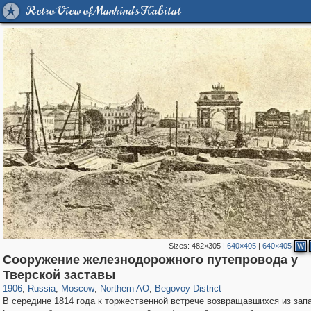
Retro View of Mankind's Habitat
Sizes:
482×305
|
640×405
|
640×405
W
Сооружение железнодорожного путепровода у
319,780
1,406,518
8,286
22,533
29,243
598
2,821
103
Тверской заставы
1906
,
Russia
,
Moscow
,
Northern AO
,
Begovoy District
В середине 1814 года к торжественной встрече возвращавшихся из зап