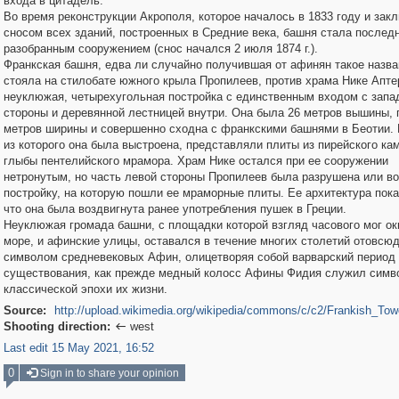
входа в цитадель.
Во время реконструкции Акрополя, которое началось в 1833 году и зак
сносом всех зданий, построенных в Средние века, башня стала послед
разобранным сооружением (снос начался 2 июля 1874 г.).
Франкская башня, едва ли случайно получившая от афинян такое назва
стояла на стилобате южного крыла Пропилеев, против храма Нике Апте
неуклюжая, четырехугольная постройка с единственным входом с запа
стороны и деревянной лестницей внутри. Она была 26 метров вышины, 
метров ширины и совершенно сходна с франкскими башнями в Беотии.
из которого она была выстроена, представляли плиты из пирейского ка
глыбы пентелийского мрамора. Храм Нике остался при ее сооружении
нетронутым, но часть левой стороны Пропилеев была разрушена или в
постройку, на которую пошли ее мраморные плиты. Ее архитектура пока
что она была воздвигнута ранее употребления пушек в Греции.
Неуклюжая громада башни, с площадки которой взгляд часового мог ок
море, и афинские улицы, оставался в течение многих столетий отовсю
символом средневековых Афин, олицетворяя собой варварский период
существования, как прежде медный колосс Афины Фидия служил симв
классической эпохи их жизни.
Source:
http://upload.wikimedia.org/wikipedia/commons/c/c2/Frankish_Tow
Shooting direction:
west

Last edit 15 May 2021, 16:52
0
Sign in to share your opinion