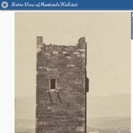
Retro View of Mankind's Habitat