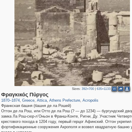
Sizes:
392×700
|
635×1133
W
977
1,673
14
20
884
14
255
1
Φραγκικός Πύργος
1870
–
1874
,
Greece
,
Attica
,
Athens Prefecture
,
Acropolis
Франкская башня (башня де ла Рошей)
Оттон де ла Рош, или Отто де ла Рош (? — до 1234) — бургундский дво
замка Ла Рош-сюр-л’Оньон в Франш-Конте, Ригни, Ду. Участник Четверт
крестового похода в 1204 году, первый герцог Афинский. Оттон укрепил
фортификационные сооружения Акрополя и возвел квадратную башню у