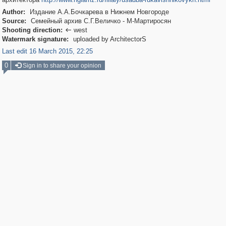
Author:
Издание А.А.Бочкарева в Нижнем Новгороде
Source:
Семейный архив С.Г.Величко - М-Мартиросян
Shooting direction:
west

Watermark signature:
uploaded by ArchitectorS
Last edit 16 March 2015, 22:25
0
Sign in to share your opinion