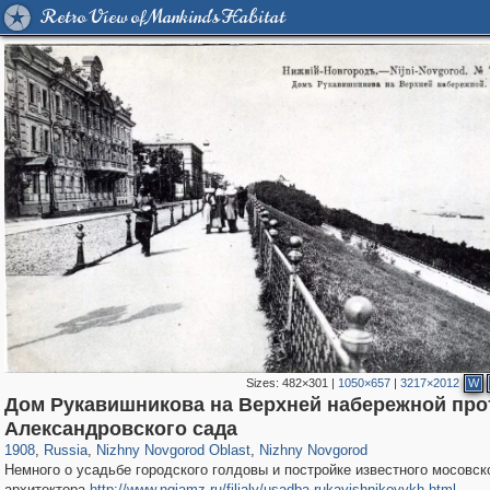
Retro View of Mankind's Habitat
Sizes:
482×301
|
1050×657
|
3217×2012
W
Дом Рукавишникова на Верхней набережной про
1,406,145
27,536
29,243
373
21,022
240
Александровского сада
1908
,
Russia
,
Nizhny Novgorod Oblast
,
Nizhny Novgorod
Немного о усадьбе городского голдовы и постройке известного мосовск
архитектора
http://www.ngiamz.ru/filialy/usadba-rukavishnikovykh.html