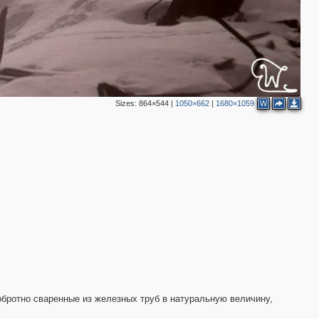
Sizes:
864×544
|
1050×662
|
1680×1059
W
обротно сваренные из железных труб в натуральную величину,