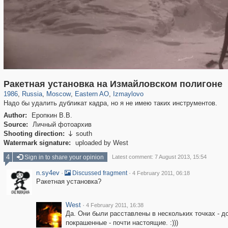
319,864
1,406,803
8,286
20,939
29,243
306
3,432
65
Ракетная установка на Измайловском полигоне
1986
,
Russia
,
Moscow
,
Eastern AO
,
Izmaylovo
Надо бы удалить дубликат кадра, но я не имею таких инструментов.
Author:
Еропкин В.В.
Source:
Личный фотоархив
Shooting direction:
south

Watermark signature:
uploaded by West
4
Sign in to share your opinion
Latest comment: 7 August 2013, 15:54
n.sy4ev
·
·
Discussed fragment
4 February 2011, 06:18
Ракетная установка?
West
·
4 February 2011, 16:38
Да. Они были расставлены в нескольких точках - д
покрашенные - почти настоящие. :)))