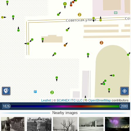
2
2
2
Leaflet
| ©
SCANEX ITC LLC
| ©
OpenStreetMap
contributors
1826
2000
Nearby images