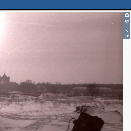
1
5
2k