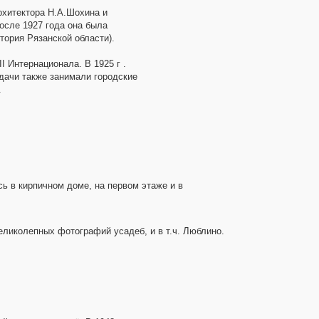
рхитектора Н.А.Шохина и
осле 1927 года она была
тория Рязанской области).
 Интернационала. В 1925 г .
дачи также занимали городские
.
сь в кирпичном доме, на первом этаже и в
великолепных фотографий усадеб, и в т.ч. Люблино.