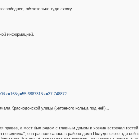
 посвободнее, обязательно туда схожу.
сной информацией.
0090&z=16&y=55.688731&x=37.748872
чала Краснодонской улицы (бетонного кольца под ней)...
ая правее, а мост был рядом с главным домом и хозяин встречал гостей 
ча невидимка", она распологалась в районе дома Полуденского, где сей