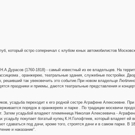
оклуб, который остро соперничал с клубом юных автомобилистов Московс
Н.А.Дурасов (1760-1818) - самый известный из ее владельцев. На терри
классицизма , оранжерею, театральные здания, служебные постройки. Дв
ы, решивший так увековечить это событие.При новом владельце Люблин
дятся праздники и приемы, даются театральные представления и концер
ков, усадьба переходит к его родной сестре Аграфене Алексеевне. При
держивается порядок в оранжереях и парке . По традиции москвичи про
нет. Затем усадьбой владеют племянница Николая Алексеевича - Аграфе
дах усадьбу покупает богатый купец К.Н.Голофтеев, который владеет ей в
т сдаваться под дачи, кроме того, строятся дачи и в самом парке. В 18
ение и наказание".