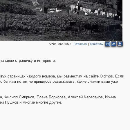
2
Sizes:
864×550
|
1050×670
|
1500×957
W
а свою страничку в интернете.
вух страницах каждого номера, мы разместим на сайте Оldmos. Если
о бы нам потом не пришлось разыскивать, какие снимки вами уже
а, Филипп Смирнов, Елена Борисова, Алексей Черепанов, Ирина
ей Пушков и многие многие другие.