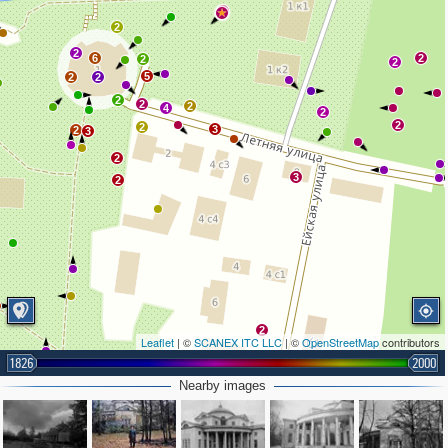
2
2
2
6
2
2
2
5
2
2
2
2
2
4
2
2
2
3
2
3
2
3
2
2
Leaflet
| ©
SCANEX ITC LLC
| ©
OpenStreetMap
contributors
1826
2000
Nearby images