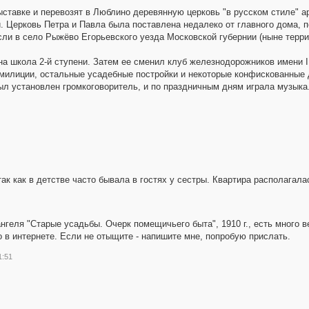
ставке и перевозят в Люблино деревянную церковь "в русском стиле" а
. Церковь Петра и Павла была поставлена недалеко от главного дома, п
если в село Рыжёво Егорьевского уезда Московской губернии (ныне терри
 школа 2-й ступени. Затем ее сменил клуб железнодорожников имени III
милиции, остальные усадебные постройки и некоторые конфискованные 
ыл установлен громкоговоритель, и по праздничным дням играла музыка
ак как в детстве часто бывала в гостях у сестры. Квартира располагала
рангеля "Старые усадьбы. Очерк помещичьего быта", 1910 г., есть много 
о в интернете. Если не отыщите - напишите мне, попробую прислать.
1:51