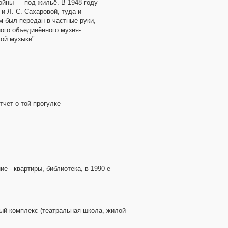
ойны — под жильё. В 1948 году
 Л. С. Сахаровой, туда и
м был передан в частные руки,
ого объединённого музея-
ой музыки".
тчет о той прогулке
е - квартиры, библиотека, в 1990-е
ный комплекс (театральная школа, жилой