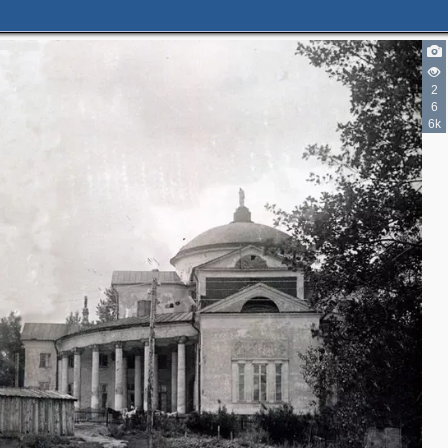
2
6
6k