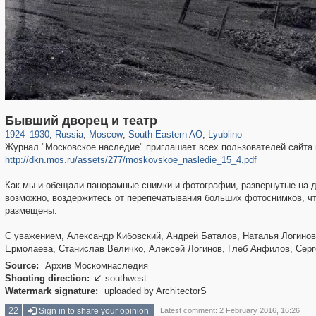
319,864
1,406,656
8,286
11,379
29,243
197
585
2
Бывший дворец и театр
1924
–
1930
,
Russia
,
Moscow
,
South-Eastern AO
,
Lyublino
Журнал "Московское наследие" приглашает всех пользователей сайта н
http://dkn.mos.ru/assets/277/moskovskoe_nasledie_15_4.pdf
Как мы и обещали панорамные снимки и фотографии, развернутые на д
возможно, воздержитесь от перепечатывания больших фотоснимков, чт
размещены.
С уважением, Александр Кибовский, Андрей Баталов, Наталья Логинов
Ермолаева, Станислав Величко, Алексей Логинов, Глеб Анфилов, Серг
Source:
Архив Москомнаследия
Shooting direction:
southwest

Watermark signature:
uploaded by ArchitectorS
22
Sign in to share your opinion
Latest comment: 2 February 2016, 16:26