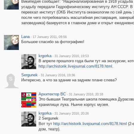
Википедия сообщает: "Национализированная в 1918 усадьба 
усадьбу передали Гидрофизическому институту АН СССР. В 1
переехал институт (ОКБ Института океанологии по сей день з
после чего потребовалась масштабная реставрация, завершё
заповедника) базируется в главном доме и открыт ежедневно
Lana
·
17 January 2011, 09:56
Большое спасибо за фотографию!
krgorka
·
31 January 2016, 19:53
В апреле прошлого года были тут на экскурсии, кот
http://archistorik.livejournal.com/8178.html
.
Sergunek
·
31 January 2016, 19:36
S
Интересно, а что за здание на заднем плане слева?
Архитектор ВС
·
31 January 2016, 20:18
Это бывшая Театральная школа помещика Дурасова, 
хранилище лука. Нынче корпус музея.
krgorka
·
31 January 2016, 20:26
2 Sergunek
Вот тут
http://archistorik.livejournal.com/8178.html
(2-
дом, театр).