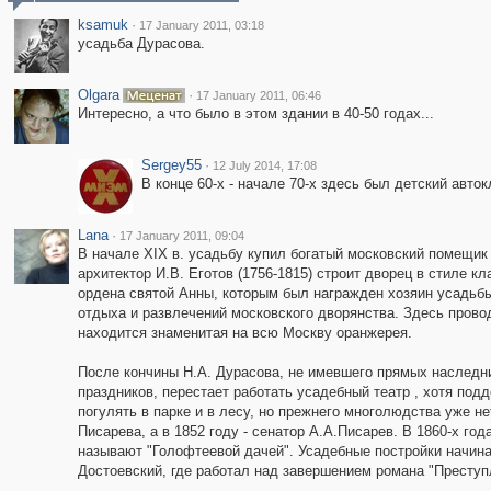
ksamuk
·
17 January 2011, 03:18
усадьба Дурасова.
Olgara
·
17 January 2011, 06:46
Интересно, а что было в этом здании в 40-50 годах...
Sergey55
·
12 July 2014, 17:08
В конце 60-х - начале 70-х здесь был детский авт
Lana
·
17 January 2011, 09:04
В начале XIX в. усадьбу купил богатый московский помещик 
архитектор И.В. Еготов (1756-1815) строит дворец в стиле 
ордена святой Анны, которым был награжден хозяин усадьб
отдыха и развлечений московского дворянства. Здесь прово
находится знаменитая на всю Москву оранжерея.
После кончины Н.А. Дурасова, не имевшего прямых наследни
праздников, перестает работать усадебный театр , хотя под
погулять в парке и в лесу, но прежнего многолюдства уже 
Писарева, а в 1852 году - сенатор А.А.Писарев. В 1860-х го
называют "Голофтеевой дачей". Усадебные постройки начинаю
Достоевский, где работал над завершением романа "Преступл