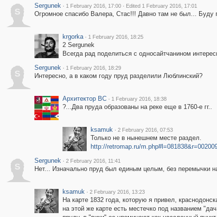
Sergunek
·
·
1 February 2016, 17:00
Edited 1 February 2016, 17:01
S
Огромное спасибо Валера, Стас!!! Давно там не был... Буду
krgorka
·
1 February 2016, 18:25
2 Sergunek
Всегда рад поделиться с односайтчанином интере
Sergunek
·
1 February 2016, 18:29
S
Интересно, а в каком году пруд разделили Люблинский?
Архитектор ВС
·
1 February 2016, 18:38
?...Два пруда образованы на реке еще в 1760-е гг..
ksamuk
·
2 February 2016, 07:53
Только не в нынешнем месте раздел.
http://retromap.ru/m.php#l=081838&r=002
Sergunek
·
2 February 2016, 11:41
S
Нет... Изначально пруд был единым целым, без перемычки на
ksamuk
·
2 February 2016, 13:23
На карте 1832 года, которую я привел, краснодонск
на этой же карте есть местечко под названием "да