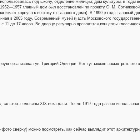
использовалась под школу, отделение милиции, дом культуры, в годы в
952—1957 главный дом был восстановлен по проекту О. М. Сотниковой и
анимает корпуса к востоку от главного дома). В 1990-е годы главный до
нная в 2005 году. Современный музей (часть Московского государственн
 с 11 до 17 часов. Во дворце регулярно проводятся концерты классическ
орую организовал ув. Григорий Одинцов. Вот тут можно посмотреть его о
со втор. половины XIX века дачи. После 1917 года разное использовани
е фото сверху) можно посмотреть, как сейчас выглядит этот архитектур