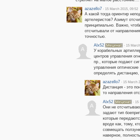
azazello7
·
15 March 2015, 09:52
А какой тогда ориентир неп
артелеристов? Азимут отсчи
принципиально. Важно, чтоб
отсчитывали от направления
точностью.
Alx52
·
15 March
A
У корабельных артилле
центров управления огн
пр., которые подают си
управления оптические
определять дистанцию, 
azazello7
·
15 March 2
Дистанция - это по
то направления от
Alx52
·
15 
A
Они не отсчитывают
задают тип боеприп
которые передаются
вроде как, тому, к
совмещать ползунк
наверное, полность