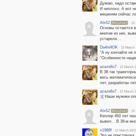
Думаю, надо остави
И неплохо. А вот 
мешеням сейчас лаж
Alx52
·
15 
A
Основы остаются вс
многие из них, выв
устарели....
Da4ni4OK
·
15 March 
"А ну кончайте не 
"Особенности нацио
azazello7
·
15 March 2
В 38 так траекторн
весь математическ
лет, разработан ле
azazello7
·
15 March 2
;(( Наши мужики оп
Alx52
·
15 
A
Кеплер 450 лет наз
вывел... В 38-м мно
s1988f
·
15 March 2015
Это не пристрелка,