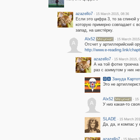
azazello7
·
15 March 2015, 08:36
Если это цифра 3, то за спиной 
которую примерно совпадает с в
запад, на шестёрку.
Alx52
·
15 March 2015
A
Отсчет у артиллерийский ору
http://www.e-reading.link/chap
azazello7
·
15 March 2015, 
А на той фотке троечка 
раз с азимутом у них не
🅾🅰 Зануда Карто
Это не артиллерист
Alx52
·
15 
A
У низ какая-то сво
SLADE
·
15 March 201
Да, да, и компас у 
azazello7
·
15 March 2