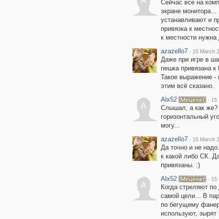
A
Сейчас все на комп
экране монитора...
устанавливают и п
привязка к местнос
к местности нужна
azazello7
·
15 March 2
Даже при игре в ша
пешка привязана к Е
Такое выражение -
этим всё сказано.
Alx52
·
15 
A
Слышал, а как же?
горизонтальный уго
могу...
azazello7
·
15 March 2
Да точно и не надо
к какой либо СК. Д
привязаны. :)
Alx52
·
15 
A
Когда стреляют по 
самой цели... В пар
по бегущему фанер
используют, зырят