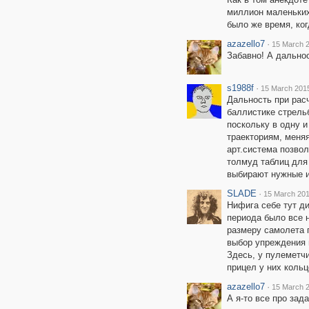
миллион маленьких
было же время, ког
azazello7
·
15 March 2
Забавно! А дально
s1988f
·
15 March 2015
Дальность при расч
баллистике стрельб
поскольку в одну и
траекториям, меня
арт.система позвол
толмуд таблиц для 
выбирают нужные 
SLADE
·
15 March 201
Нифига себе тут ди
периода было все 
размеру самолета 
выбор упреждения 
Здесь, у пулеметчи
прицел у них кольц
azazello7
·
15 March 2
А я-то все про зад