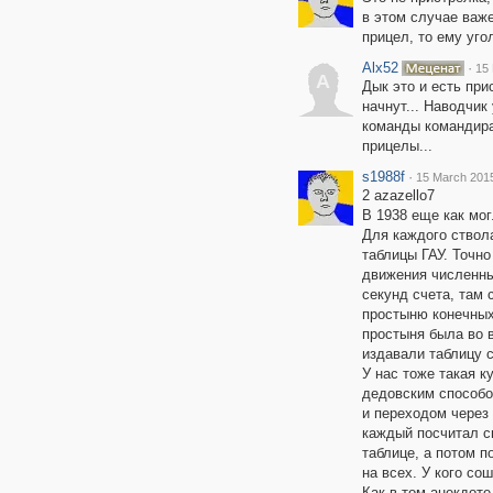
в этом случае важе
прицел, то ему уго
Alx52
·
15 
A
Дык это и есть при
начнут... Наводчик
команды командира 
прицелы...
s1988f
·
15 March 2015
2 azazello7
В 1938 еще как мог
Для каждого ствол
таблицы ГАУ. Точн
движения численны
секунд счета, там 
простыню конечных 
простыня была во 
издавали таблицу 
У нас тоже такая 
дедовским способо
и переходом через 
каждый посчитал с
таблице, а потом п
на всех. У кого сош
Как в том анекдоте