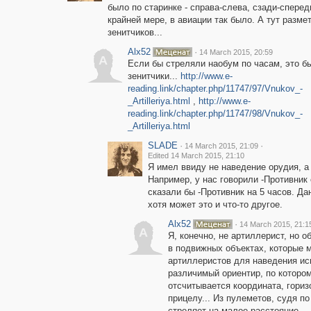
было по старинке - справа-слева, сзади-сперед
крайней мере, в авиации так было. А тут размет
зенитчиков...
Alx52
·
14 March 2015, 20:59
A
Если бы стреляли наобум по часам, это б
зенитчики...
http://www.e-
reading.link/chapter.php/11747/97/Vnukov_-
_Artilleriya.html
,
http://www.e-
reading.link/chapter.php/11747/98/Vnukov_-
_Artilleriya.html
SLADE
·
·
14 March 2015, 21:09
Edited 14 March 2015, 21:10
Я имел ввиду не наведение орудия, а
Например, у нас говорили -Противник
сказали бы -Противник на 5 часов. 
хотя может это и что-то другое.
Alx52
·
14 March 2015, 21:1
A
Я, конечно, не артиллерист, но о
в подвижных объектах, которые м
артиллеристов для наведения ис
различимый ориентир, по котором
отсчитывается координата, горизо
прицелу... Из пулеметов, судя по
стреляет на малое расстояние....