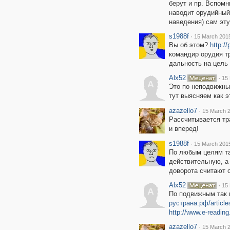
берут и пр. Вспомн
наводит орудийный
наведения) сам эт
s1988f
·
15 March 2015
Вы об этом?
http:/
командир орудия тр
дальность на цель
Alx52
·
15 
A
Это по неподвижны
тут выясняем как 
azazello7
·
15 March 2
Рассчитывается тр
и вперед!
s1988f
·
15 March 2015
По любым целям та
действительную, а
доворота считают о
Alx52
·
15 
A
По подвижным так 
рустрана.рф/article
http://www.e-readin
azazello7
·
15 March 2