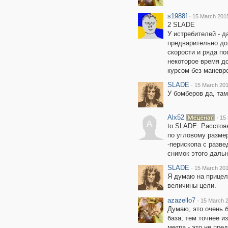
s1988f
·
15 March 2015
2 SLADE
У истребителей - д
предварительно до
скорости и ряда по
некоторое время д
курсом без маневр
SLADE
·
15 March 201
У бомберов да, та
Alx52
·
15 
A
to SLADE: Расстоян
по угловому разме
-перископа с разве
снимок этого дальн
SLADE
·
15 March 201
Я думаю на прицел
величины цели.
azazello7
·
15 March 2
Думаю, это очень 
база, тем точнее и
метра - это не пре