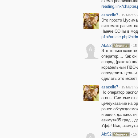
схема реализовыва
reading.link/chapter
azazello7
·
15 March 2
Это просто Цусима 
системах расчет на
Нынче СОНы в моде
p1ai/article.php?ni
Alx52
·
15 
A
Это только кажется
оператор.... Как о
снаряд (ракета) по
корабельный ПВО-ш
определить цель и 
сделать это может 
azazello7
·
15 March 2
Но оператор распол
огонь. Системе от 
целеуказание на ор
ранее обсуждаемом
и ещё к дальности 
азимут=35 град., д
Уфф! Все, азимута
Alx52
·
15 