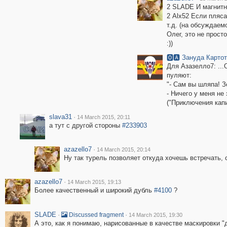
2 SLADE И магнитн
2 Alx52 Если плясат
т.д. (на обсуждаем
Олег, это не прост
:))
🅾🅰 Зануда Карто
Для Азазелло7: ...
пуляют:
"- Сам вы шляпа! З
- Ничего у меня не 
("Приключения капи
slava31
·
14 March 2015, 20:11
а тут с другой стороны
#233903
azazello7
·
14 March 2015, 20:14
Ну так турель позволяет откуда хочешь встречать, с
azazello7
·
14 March 2015, 19:13
Более качественный и широкий дубль
#4100
?
SLADE
·
·
Discussed fragment
14 March 2015, 19:30
А это, как я понимаю, нарисованные в качестве маскировки "