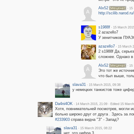
Alx52
·
15 
A
http://scilib.narod.ru
s1988f
·
15 March 2015
2 azazello7
У зенитчиков ПУА
azazello7
·
15 March 2
2 s1988f Да, серье
сложнее. Однако в
Alx52
·
15 
A
Это тот же источни
что был выше, толь
slava31
·
15 March 2015, 09:38
у немецких танкистов тоже цифе
Da4ni4OK
·
·
14 March 2015, 21:09
Edited 15 March
Хотя, повнимательней посмотрев, могли ис
больно широко друг от друга . Здесь за ло
#233903
справа видна "З" - Запад?
slava31
·
15 March 2015, 08:22
нет, это цифра 3