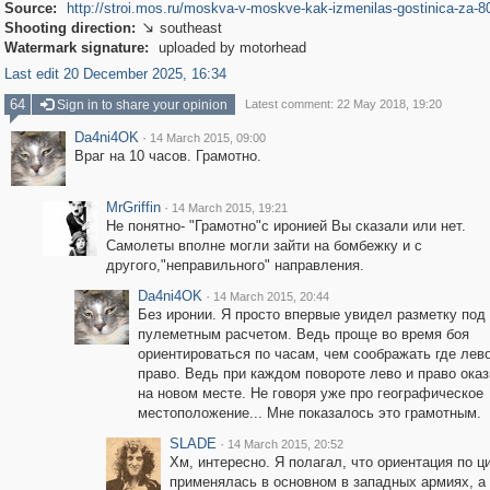
Source:
http://stroi.mos.ru/moskva-v-moskve-kak-izmenilas-gostinica-za-80
Shooting direction:
southeast

Watermark signature:
uploaded by motorhead
Last edit 20 December 2025, 16:34
64
Sign in to share your opinion
Latest comment: 22 May 2018, 19:20
Da4ni4OK
·
14 March 2015, 09:00
Враг на 10 часов. Грамотно.
MrGriffin
·
14 March 2015, 19:21
Не понятно- "Грамотно"с иронией Вы сказали или нет.
Самолеты вполне могли зайти на бомбежку и с
другого,"неправильного" направления.
Da4ni4OK
·
14 March 2015, 20:44
Без иронии. Я просто впервые увидел разметку под
пулеметным расчетом. Ведь проще во время боя
ориентироваться по часам, чем соображать где лево
право. Ведь при каждом повороте лево и право ока
на новом месте. Не говоря уже про географическое
местоположение... Мне показалось это грамотным.
SLADE
·
14 March 2015, 20:52
Хм, интересно. Я полагал, что ориентация по 
применялась в основном в западных армиях, а 