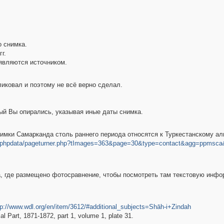
 снимка.
г.
 являются источником.
ликовал и поэтому не всё верно сделал.
ый Вы опирались, указывая иные даты снимка.
имки Самарканда столь раннего периода относятся к Туркестанскому аль
ov/phpdata/pageturner.php?tImages=363&page=30&type=contact&agg=ppmsc
а, где размещено фотосравнение, чтобы посмотреть там текстовую инф
tp://www.wdl.org/en/item/3612/#additional_subjects=Shāh-i+Zindah
al Part, 1871-1872, part 1, volume 1, plate 31.