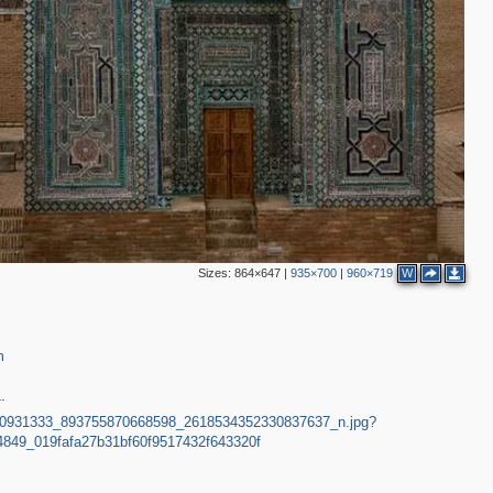
Sizes:
864×647
|
935×700
|
960×719
W
m
.
0-9/10931333_893755870668598_2618534352330837637_n.jpg?
49_019fafa27b31bf60f9517432f643320f