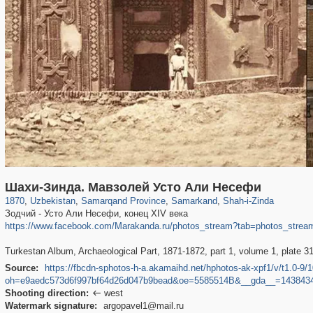
32,590
8,344
219
97
8,131
96
1,068
20
Шахи-Зинда. Мавзолей Усто Али Несефи
1870
,
Uzbekistan
,
Samarqand Province
,
Samarkand
,
Shah-i-Zinda
Зодчий - Усто Али Несефи, конец XIV века
https://www.facebook.com/Marakanda.ru/photos_stream?tab=photos_strea
Turkestan Album, Archaeological Part, 1871-1872, part 1, volume 1, plate 31
Source:
https://fbcdn-sphotos-h-a.akamaihd.net/hphotos-ak-xpf1/v/t1.
oh=e9aedc573d6f997bf64d26d047b9bead&oe=5585514B&__gda__=14384348
Shooting direction:
west

Watermark signature:
argopavel1@mail.ru