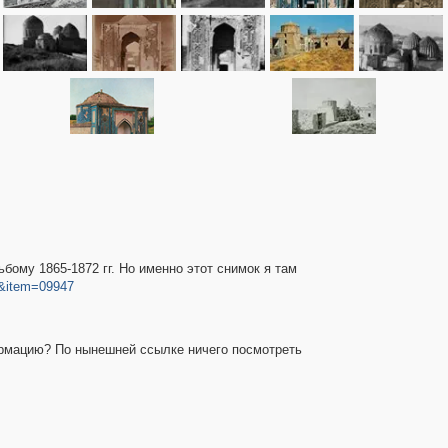
бому 1865-1872 гг. Но именно этот снимок я там
a&item=09947
ормацию? По нынешней ссылке ничего посмотреть