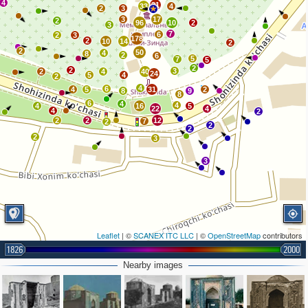
4
21
33
4
2
3
3
17
2
96
10
2
3
7
6
2
3
178
2
10
14
2
2
50
4
8
2
6
5
7
5
2
2
3
2
4
40
24
5
4
2
4
6
4
5
31
2
8
9
8
6
4
4
4
16
5
22
4
4
2
2
2
12
7
2
2
2
2
3
3
Leaflet
| ©
SCANEX ITC LLC
| ©
OpenStreetMap
contributors
1826
2000
Nearby images