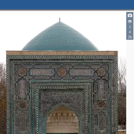
1
4
2k