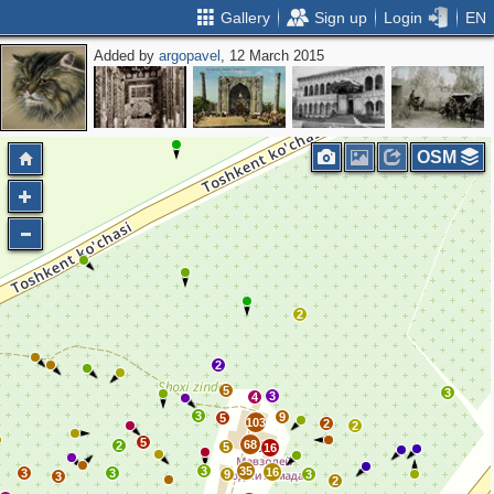
Gallery
Sign up
Login
EN
Added by
argopavel
, 12 March 2015
OSM
2
2
5
3
3
4
3
9
5
103
2
2
5
68
2
5
16
3
35
16
3
3
9
3
3
2