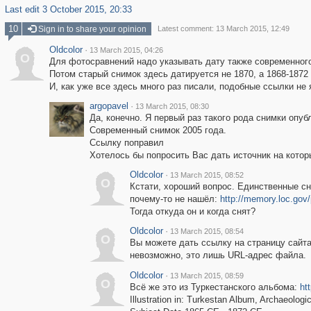
Last edit 3 October 2015, 20:33
10
Sign in to share your opinion
Latest comment: 13 March 2015, 12:49
Oldcolor
·
13 March 2015, 04:26
O
Для фотосравнений надо указывать дату также современного
Потом старый снимок здесь датируется не 1870, а 1868-1872 г
И, как уже все здесь много раз писали, подобные ссылки не
argopavel
·
13 March 2015, 08:30
Да, конечно. Я первый раз такого рода снимки опуб
Современный снимок 2005 года.
Ссылку поправил
Хотелось бы попросить Вас дать источник на котор
Oldcolor
·
13 March 2015, 08:52
O
Кстати, хороший вопрос. Единственные сн
почему-то не нашёл:
http://memory.loc.g
Тогда откуда он и когда снят?
Oldcolor
·
13 March 2015, 08:54
O
Вы можете дать ссылку на страницу сайт
невозможно, это лишь URL-адрес файла.
Oldcolor
·
13 March 2015, 08:59
O
Всё же это из Туркестанского альбома:
ht
Illustration in: Turkestan Album, Archaeologic