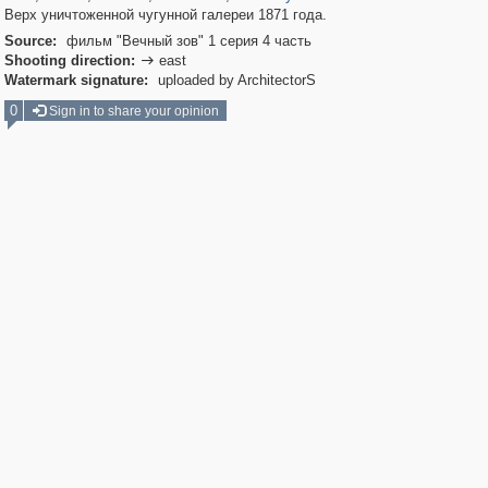
Верх уничтоженной чугунной галереи 1871 года.
Source:
фильм "Вечный зов" 1 серия 4 часть
Shooting direction:
east

Watermark signature:
uploaded by ArchitectorS
0
Sign in to share your opinion