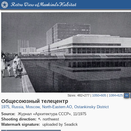
Retro View of Mankind's Habitat
Sizes:
482×277
|
1050×605
|
1084×625
W
319,716
1,405,779
8,286
24,485
29,243
250
13,478
148
Общесоюзный телецентр
1975
,
Russia
,
Moscow
,
North-Eastern AO
,
Ostankinsky District
Source:
Журнал «Архитектура СССР», 11/1975
Shooting direction:
northwest

Watermark signature:
uploaded by Seadick