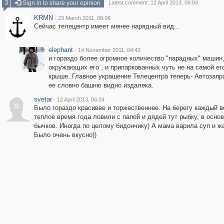
3
Sign in to share your opinion
Latest comment: 12 April 2013, 06:04
KRMN
·
23 March 2011, 06:06
Сейчас телецентр имеет менее нарядный вид...
elephant
·
14 November 2011, 04:42
и гораздо более огромное количество "парадных" машин
окружающих его , и припаркованных чуть не на самой ег
крыше..Главное украшение Телецентра теперь- Автозапр
ее словно башню видно издалека.
svetar
·
12 April 2013, 06:04
s
Было гораздо красивее и торжественнее. На берегу каждый в
теплое время года ловили с папой и дядей тут рыбку, в осно
бычков. Иногда по целому бидончику) А мама варила суп и ж
Было очень вкусно))