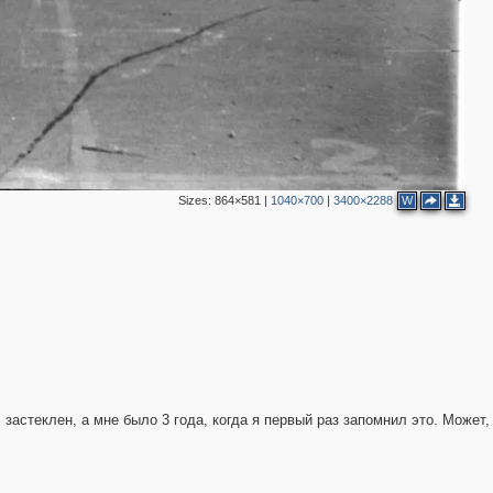
Sizes:
864×581
|
1040×700
|
3400×2288
W
застеклен, а мне было 3 года, когда я первый раз запомнил это. Может,