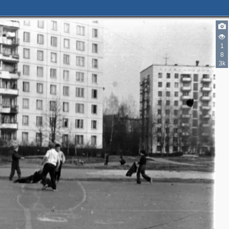
1
8
3k