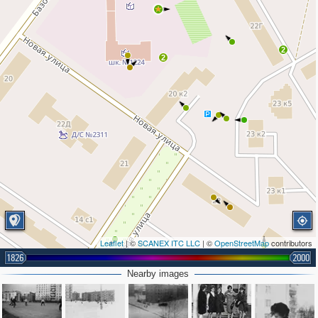
2
2
Leaflet
| ©
SCANEX ITC LLC
| ©
OpenStreetMap
contributors
1826
2000
Nearby images