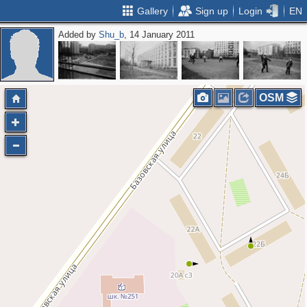
Gallery
Sign up
Login
EN
Added by
Shu_b
, 14 January 2011
OSM