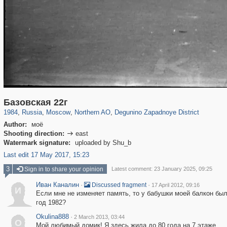
319,882
1,407,361
8,286
22,544
29,248
598
511
5
Базовская 22г
1984
,
Russia
,
Moscow
,
Northern AO
,
Degunino Zapadnoye District
Author:
моё
Shooting direction:
east

Watermark signature:
uploaded by Shu_b
Last edit 17 May 2017, 15:23
3
Sign in to share your opinion
Latest comment: 23 January 2025, 09:25
Иван Каналин
·
·
Discussed fragment
17 April 2012, 09:16
И
Если мне не изменяет память, то у бабушки моей балкон был 
год 1982?
Okulina888
·
2 March 2013, 03:44
O
Мой любимый домик! Я здесь жила до 80 года на 7 этаже.