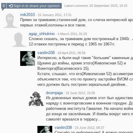
8
Sign in to share your opinion
Latest comment: 25 September 2015, 19:15
mik2010
·
15 January 2011, 17:31
m
Прямо за трамваем,сталинский дом, со слегка интересной ар
первых этажей,колонны и все такое.
agap_shhukino
·
4 March 2011, 01:25
Сложно сказать, за трамваем дом построенный в 1940г.. 
12-этажки построены в период с 1965 по 1967гг.
vanilin338
·
16 April 2011, 06:56
Интересно, а были ещё такие "большие" каменные 
Щукино до войны, кроме этого(Живописная 52) и
Военторга(Василевского 15).
Кстати, слышал, что его(Живописная 52) ассиметри
объясняется тем, что по проекту застройки ВИЭМ с
него должен быть построен зеркальный двойник..
dvornjaga
·
16 June 2012, 15:05
Из довоенных жилых домов этот был единстве
наряду с военторговским в военном городке. Д
работников института Гамалеи. На начало вой
до конца не заселённым. И бомбы вокруг него п
самолёт врезался в террасу...
vanilin338
·
23 June 2012, 08:37
Спасибо за информацию! А можно поподро