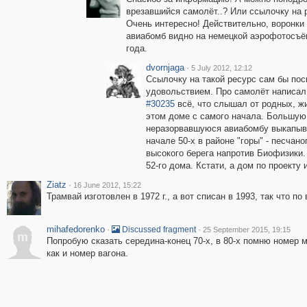
врезавшийся самолёт..? Или ссылочку на 
Очень интересно! Действительно, воронки 
авиабомб видно на немецкой аэрофотосъё
года.
dvornjaga
·
5 July 2012, 12:12
Ссылочку на такой ресурс сам бы пос
удовольствием. Про самолёт написал
#30235
всё, что слышал от родных, ж
этом доме с самого начала. Большую
неразорвавшуюся авиабомбу выкапыв
начале 50-х в районе "горы" - песчано
высокого берега напротив Биофизики
52-го дома. Кстати, а дом по проект
Ziatz
·
16 June 2012, 15:22
Трамвай изготовлен в 1972 г., а вот списан в 1993, так что п
mihafedorenko
·
·
Discussed fragment
25 September 2015, 19:15
m
Попробую сказать середина-конец 70-х, в 80-х помню номер
как и номер вагона.