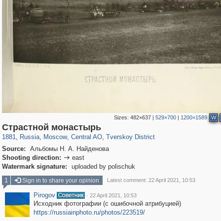
Sizes:
482×637
|
529×700
|
1200×1589
W
319,780
1,406,506
159,978
8,286
29,243
5,916
53,034
2,283
Страстной монастырь
1881
,
Russia
,
Moscow
,
Central AO
,
Tverskoy District
Source:
Альбомы Н. А. Найденова
Shooting direction:
east

Watermark signature:
uploaded by polischuk
1
Sign in to share your opinion
Latest comment: 22 April 2021, 10:53
Pirogov
·
22 April 2021, 10:53
Исходник фотографии (с ошибочной атрибуцией)
https://russiainphoto.ru/photos/223519/