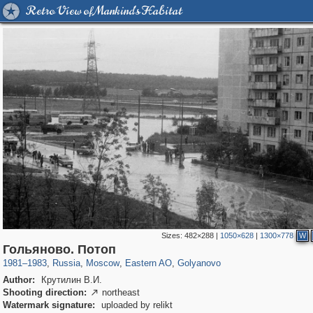
Retro View of Mankind's Habitat
Sizes:
482×288
|
1050×628
|
1300×778
W
319,780
1,406,510
8,286
20,925
29,243
306
783
3
Гольяново. Потоп
1981
–
1983
,
Russia
,
Moscow
,
Eastern AO
,
Golyanovo
Author:
Крутилин В.И.
Shooting direction:
northeast

Watermark signature:
uploaded by relikt