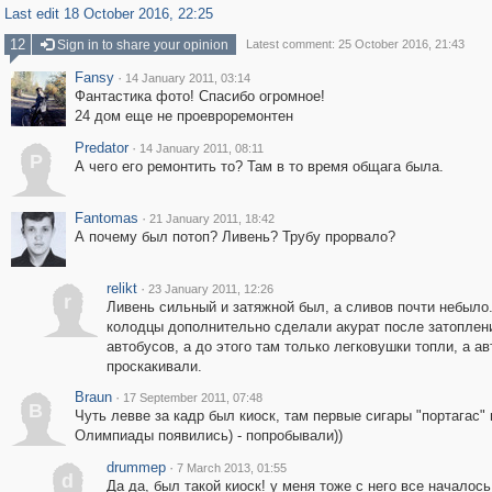
Last edit 18 October 2016, 22:25
12
Sign in to share your opinion
Latest comment: 25 October 2016, 21:43
Fansy
·
14 January 2011, 03:14
Фантастика фото! Спасибо огромное!
24 дом еще не проевроремонтен
Predator
·
14 January 2011, 08:11
P
А чего его ремонтить то? Там в то время общага была.
Fantomas
·
21 January 2011, 18:42
А почему был потоп? Ливень? Трубу прорвало?
relikt
·
23 January 2011, 12:26
r
Ливень сильный и затяжной был, а сливов почти небыло
колодцы дополнительно сделали акурат после затоплен
автобусов, а до этого там только легковушки топли, а а
проскакивали.
Braun
·
17 September 2011, 07:48
B
Чуть левве за кадр был киоск, там первые сигары "портагас"
Олимпиады появились) - попробывали))
drummep
·
7 March 2013, 01:55
d
Да да, был такой киоск! у меня тоже с него все началос