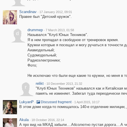
Scandinav
·
17 January 2012, 09:01
Правее был "Детский кружок".
drummep
·
7 March 2013, 01:58
d
Назывался "Клуб Юных Техников".
Я в нем пропадал в свободное от тренировок время.
Кружки которые я посещал и могу ручаться в точности д
Аиамодельный;
Судомодельный;
Радиоэлектроники;
Фото;
Не исключаю что были еще какие то кружки, но меня в то
relikt
·
10 December 2013, 21:32
r
"Клуб Юных Техников" назывался как и Китайская
память не изменяет. Забегал туда переодически печ
LukyanP
·
·
Discussed fragment
1 April 2015, 10:17
В этом доме когда-то помещалось 140-е отделение милиции, д
Akula
·
18 October 2016, 22:14
А про вид на МКАД забыли....Абсолютно пустая дорога....А 