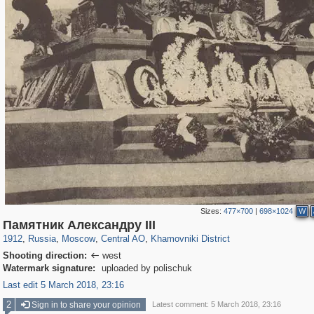
Sizes:
477×700
|
698×1024
W
319,780
1,406,450
159,978
8,286
29,243
5,916
19,394
722
Памятник Александру III
1912
,
Russia
,
Moscow
,
Central AO
,
Khamovniki District
Shooting direction:
west

Watermark signature:
uploaded by polischuk
Last edit 5 March 2018, 23:16
2
Sign in to share your opinion
Latest comment: 5 March 2018, 23:16