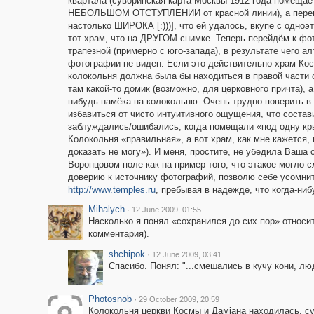
квартала (суворинская карта Москвы 1912 года помеща
НЕБОЛЬШОМ ОТСТУПЛЕНИИ от красной линии), а перекр
настолько ШИРОКА [:)))], что ей удалось, вкупе с одно
тот храм, что на ДРУГОМ снимке. Теперь перейдём к фо
трапезной (примерно с юго-запада), в результате чего а
фотографии не виден. Если это действительно храм Кос
колокольня должна была бы находиться в правой части с
там какой-то домик (возможно, для церковного причта), 
нибудь намёка на колокольню. Очень трудно поверить в
избавиться от чисто интуитивного ощущения, что соста
заблуждались/ошибались, когда помещали «под одну кр
Колокольня «правильная», а вот храм, как мне кажется, 
доказать не могу»). И меня, простите, не убедила Ваша
Воронцовом поле как на пример того, что этакое могло 
доверию к источнику фотографий, позволю себе усомнит
http://www.temples.ru
, пребывая в надежде, что когда-ниб
Mihalych
·
12 June 2009, 01:55
Насколько я понял «сохранился до сих пор» относит
комментария).
shchipok
·
12 June 2009, 03:41
Спасибо. Понял: "...смешались в кучу кони, люд
Photosnob
·
29 October 2009, 20:59
Колокольня церкви Космы и Дамiана находилась, суд