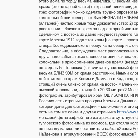
этого дома по торцу весьма невелика. О весьма не
храма (его алтарной части) от красной линии свид
трёх фотографий можно сделать трудно опровергаем
колокольней оси «север-юг» был НЕЗНАЧИТЕЛЬНЫМ
(алтарной) частью храма тому доказательство; 2)
расстоянии – близость крестов над алтарной часть
сделанном с востока из давно несуществующего Ко
карте Москвы 1912 года этот храм [на карте – прост
створа Космодамианского переулка на север и с о
Следовательно, в обсуждении мест расположения эт
друга надо забыть такие словосочетания как «на от
колокольни в ярко-солнечное дневное время (незад
не «вдоль Б. Полянки» (как считает уважаемый ф
весьма БЛИЗКОМ от храма расстоянии. Иными слов
действительно храм Космы и Дамиана в Кадашах, то
стоящий очень близко от храма на восток маленьк
высокой колокольни, стоящей в 20-30 метрах? Мне к
фотография, атрибутировал храм ОШИБОЧНО. И
России» есть страничка про храм Космы и Дамиана
которой даны две фотографии – колокольни этого х
есть на том же сайте и другая страничка
http://www.
же самой фотографией того же храма отсутствует ф
гугловского фотоснимка из космоса, где стояла ко
не призадумались ли составители сайта «Храмы Р
Найдёнова в атрибутировании ВСЕХ фотоснимков? 