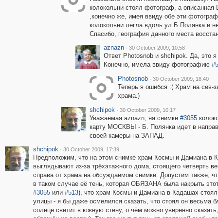
колокольни стоял фотограф, а описанная
,конечно же, имея ввиду обе эти фотограф
колокольни легла вдоль ул.Б.Полянка и не
Спасибо, география данного места восста
aznazn
·
30 October 2009, 10:58
Ответ Photosnob и shchipok. Да, это 
Конечно, имела ввиду фотографию
#
Photosnob
·
30 October 2009, 18:40
Теперь я ошибся :( Храм на сев-з
храма.)
shchipok
·
30 October 2009, 10:17
Уважаемая aznazn, на снимке
#3055
колоко
карту МОСКВЫ - Б. Полянка идет в направ
своей камеры на ЗАПАД.
shchipok
·
30 October 2009, 17:39
Предположим, что на этом снимке храм Космы и Дамиана в К
выглядывают из-за трёхэтажного дома, стоящего четверть век
справа от храма на обсуждаемом снимке. Допустим также, что
в таком случае её тень, которая ОБЯЗАНА была накрыть это
#3055
или
#513
), что храм Космы и Дамиана в Кадашах стоял
улицы - я бы даже осмелился сказать, что стоял он весьма 
солнце светит в южную стену, о чём можно уверенно сказать