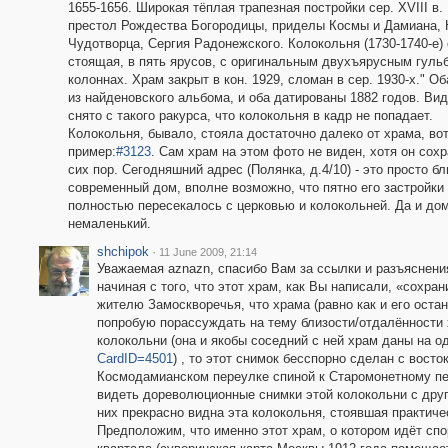
1655-1656. Широкая тёплая трапезная постройки сер. XVIII в.
престол Рождества Богородицы, приделы Космы и Дамиана, 
Чудотворца, Сергия Радонежского. Колокольня (1730-1740-е)
стоящая, в пять ярусов, с оригинальным двухъярусным гуль
колоннах. Храм закрыт в кон. 1929, сломан в сер. 1930-х." Об
из найденовского альбома, и оба датированы 1882 годов. Ви
снято с такого ракурса, что колокольня в кадр не попадает.
Колокольня, бывало, стояла достаточно далеко от храма, во
пример:
#3123
. Сам храм на этом фото не виден, хотя он сох
сих пор. Сегодняшний адрес (Полянка, д.4/10) - это просто 
современный дом, вполне возможно, что пятно его застройки
полностью пересекалось с церковью и колокольней. Да и до
немаленький.
shchipok
·
11 June 2009, 21:14
Уважаемая aznazn, спасибо Вам за ссылки и разъяснения
начиная с того, что этот храм, как Вы написали, «сохра
жителю Замоскворечья, что храма (равно как и его остан
попробую порассуждать на тему близости/отдалённости 
колокольни (она и якобы соседний с ней храм даны на о
CardID=4501
) , то этот снимок бесспорно сделан с вос
Космодамианском переулке спиной к Старомонетному пер
видеть дореволюционные снимки этой колокольни с други
них прекрасно видна эта колокольня, стоявшая практиче
Предположим, что именно этот храм, о котором идёт спор