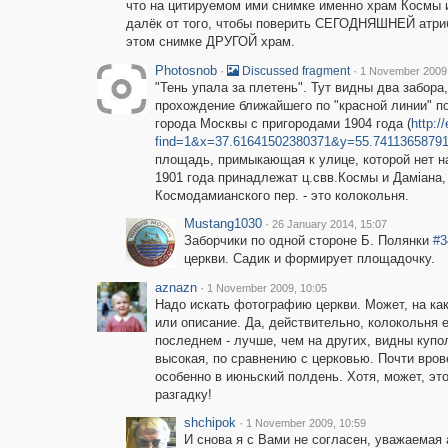
что на цитируемом ими снимке именно храм Космы и
далёк от того, чтобы поверить СЕГОДНЯШНЕЙ атрибу
этом снимке ДРУГОЙ храм.
Photosnob
·
·
Discussed fragment
1 November 2009,
"Тень упала за плетень". Тут видны два забора
прохождение ближайшего по "красной линии" 
города Москвы с пригородами 1904 года (
http:
find=1&x=37.61641502380371&y=55.7411365879
площадь, примыкающая к улице, которой нет на
1901 года принадлежат ц.свв.Космы и Дамiана
Космодамианского пер. - это колокольня.
Mustang1030
·
26 January 2014, 15:07
Заборчики по одной стороне Б. Полянки
#3
церкви. Садик и формирует площадочку.
aznazn
·
1 November 2009, 10:05
Надо искать фотографию церкви. Может, на ка
или описание. Да, действительно, колокольня 
последнем - лучше, чем на других, видны купо
высокая, по сравнению с церковью. Почти вров
особенно в июньский полдень. Хотя, может, э
разгадку!
shchipok
·
1 November 2009, 10:59
И снова я с Вами не согласен, уважаемая 