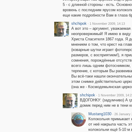
5 - с длинной стороны - есть. Основн
вровень с последним ярусом колоколь
еще какие подробности Вам в глаза б
shchipok
·
1 November 2009, 14:13
А вот это – аргумент, уважаемая
неопровержимый! Я имею в виду
Христа Спасителя 1867 года. Я 
мнением о том, что крест на гл
(коварные шутки играет фотопер
размеров, с восприятием!), я при
сомнения, порождённые отсутств
всего лишь одним фотоснимком, 
терпение, с которым Вы развеива
Вы всё-таки нашли окончательны
этом снимке действительно церк
(она же - Космодемьянская церко
shchipok
·
1 November 2009, 14:2
ВДОГОНКУ: (задумчиво) А гд
домик перед ним не в тени к
Mustang1030
·
26 January 
Колокольня примыкает 
от неё накрыла часть эт
колокольни ещё 5-10 м 