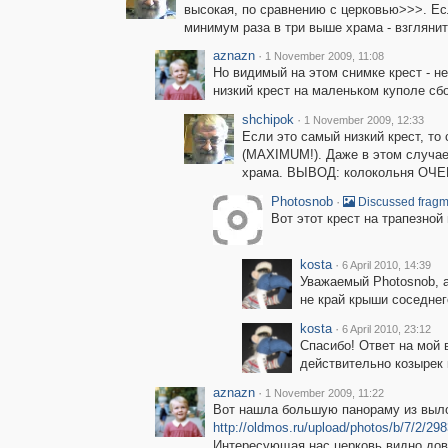
высокая, по сравнению с церковью>>>. Есл
минимум раза в три выше храма - взгляни
aznazn
·
1 November 2009, 11:08
Но видимый на этом снимке крест - н
низкий крест на маленьком куполе сб
shchipok
·
1 November 2009, 12:33
Если это самый низкий крест, т
(MAXIMUM!). Даже в этом случае
храма. ВЫВОД: колокольня ОЧЕ
Photosnob
·
Discussed fragm
Вот этот крест на трапезной
kosta
·
6 April 2010, 14:39
Уважаемый Photosnob, а
не край крыши соседнег
kosta
·
6 April 2010, 23:12
Спасибо! Ответ на мой 
действительно козырек 
aznazn
·
1 November 2009, 11:22
Вот нашла большую панораму из выло
http://oldmos.ru/upload/photos/b/7/2/
Интересующая нас церковь видно дово