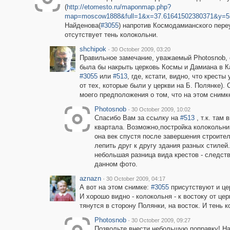
(
http://etomesto.ru/maponmap.php?
map=moscow1888&full=1&x=37.61641502380371&y=5
Найденова(
#3055
) напротив Космодамианского пере
отсутствует тень колокольни.
shchipok
·
30 October 2009, 03:20
Правильное замечание, уважаемый Photosnob, о
была бы накрыть церковь Космы и Дамиана в 
#3055
или
#513
, где, кстати, видно, что крес
от тех, которые были у церкви на Б. Полянке).
моего предположения о том, что на этом снимке
Photosnob
·
30 October 2009, 10:02
Спасибо Вам за ссылку на
#513
, т.к. там
квартала. Возможно,постройка колокольни
она век спустя после завершения строител
лепить друг к другу здания разных стилей.
небольшая разница вида крестов - следст
данном фото.
aznazn
·
30 October 2009, 04:17
А вот на этом снимке:
#3055
присутствуют и цер
И хорошо видно - колокольня - к востоку от це
тянутся в сторону Полянки, на восток. И тень 
Photosnob
·
30 October 2009, 09:27
Позвольте внести небольшую поправку! Н