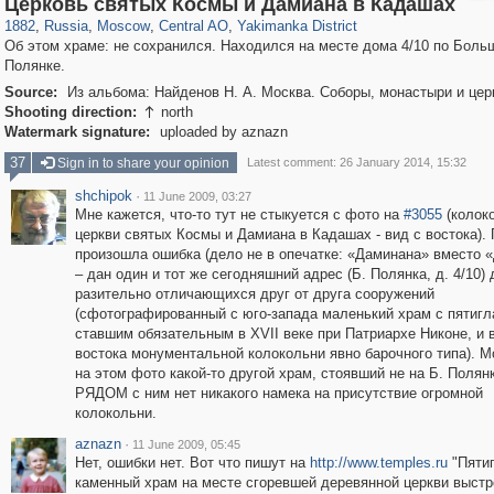
Церковь святых Космы и Дамиана в Кадашах
1882
,
Russia
,
Moscow
,
Central AO
,
Yakimanka District
Об этом храме: не сохранился. Находился на месте дома 4/10 по Боль
Полянке.
Source:
Из альбома: Найденов Н. А. Москва. Соборы, монастыри и цер
Shooting direction:
north

Watermark signature:
uploaded by aznazn
37
Sign in to share your opinion
Latest comment: 26 January 2014, 15:32
shchipok
·
11 June 2009, 03:27
Мне кажется, что-то тут не стыкуется с фото на
#3055
(колок
церкви святых Космы и Дамиана в Кадашах - вид с востока).
произошла ошибка (дело не в опечатке: «Даминана» вместо 
– дан один и тот же сегодняшний адрес (Б. Полянка, д. 4/10)
разительно отличающихся друг от друга сооружений
(сфотографированный с юго-запада маленький храм с пятигл
ставшим обязательным в XVII веке при Патриархе Никоне, и 
востока монументальной колокольни явно барочного типа). М
на этом фото какой-то другой храм, стоявший не на Б. Полян
РЯДОМ с ним нет никакого намека на присутствие огромной
колокольни.
aznazn
·
11 June 2009, 05:45
Нет, ошибки нет. Вот что пишут на
http://www.temples.ru
"Пяти
каменный храм на месте сгоревшей деревянной церкви выстр