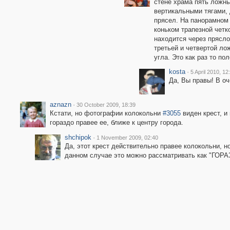
стене храма пять ложн
вертикальными тягами,
прясел. На панорамном
коньком трапезной четк
находится через прясло
третьей и четвертой ло
угла. Это как раз то п
kosta
·
5 April 2010, 12
Да, Вы правы! В о
aznazn
·
30 October 2009, 18:39
Кстати, но фотографии колокольни
#3055
виден крест, и 
гораздо правее ее, ближе к центру города.
shchipok
·
1 November 2009, 02:40
Да, этот крест действительно правее колокольни, но
данном случае это можно рассматривать как "ГОР