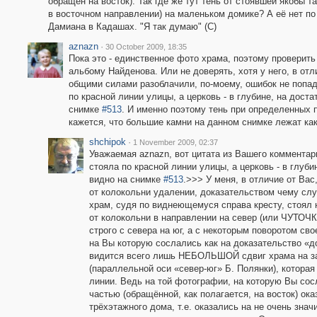
обращён на восток). Так где же тут тень от стоявшей якобы 
в восточном направлении) на маленьком домике? А её нет по
Дамиана в Кадашах. "Я так думаю" (С)
aznazn
·
30 October 2009, 18:35
Пока это - единственное фото храма, поэтому проверит
альбому Найденова. Или не доверять, хотя у него, в от
общими силами разоблачили, по-моему, ошибок не попад
по красной линии улицы, а церковь - в глубине, на дост
снимке
#513
. И именно поэтому тень при определенных 
кажется, что большие камни на данном снимке лежат как
shchipok
·
1 November 2009, 02:37
Уважаемая aznazn, вот цитата из Вашего комментар
стояла по красной линии улицы, а церковь - в глуби
видно на снимке
#513
.>>> У меня, в отличие от В
от колокольни удалении, доказательством чему с
храм, судя по виднеющемуся справа кресту, стоял 
от колокольни в направлении на север (или ЧУТОЧКУ
строго с севера на юг, а с некоторым поворотом сво
на Вы которую сослались как на доказательство «д
видится всего лишь НЕБОЛЬШОЙ сдвиг храма на за
(параллельной оси «север-юг» Б. Полянки), которая
линии. Ведь на той фотографии, на которую Вы сосл
частью (обращённой, как полагается, на восток) ок
трёхэтажного дома, т.е. оказались на не очень зна