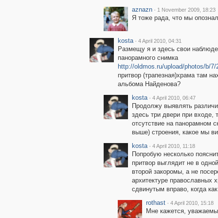
aznazn
·
1 November 2009, 18:23
Я тоже рада, что мы опозна
kosta
·
4 April 2010, 04:31
Размещу я и здесь свои наблюде
панорамного снимка
http://oldmos.ru/upload/photos/b
притвор (трапезная)храма там на
альбома Найденова?
kosta
·
4 April 2010, 06:47
Продолжу выявлять различи
здесь три двери при входе, 
отсутствие на панорамном с
выше) строения, какое мы в
kosta
·
4 April 2010, 11:18
Попробую несколько пояснит
притвор выглядит не в одной
второй закоромы, а не посер
архитектуре православных хр
сдвинутым вправо, когда как
rothast
·
4 April 2010, 15:18
Мне кажется, уважаемы