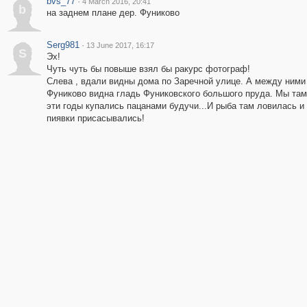
bvs_77
·
4 March 2016, 20:41
b
на заднем плане дер. Фуниково
Serg981
·
13 June 2017, 16:17
S
Эх!
Чуть чуть бы повыше взял бы ракурс фотограф!
Слева , вдали видны дома по Заречной улице. А между ними 
Фуниково видна гладь Фуниковского большого пруда. Мы там 
эти годы купались пацанами будучи...И рыба там ловилась и
пиявки присасывались!