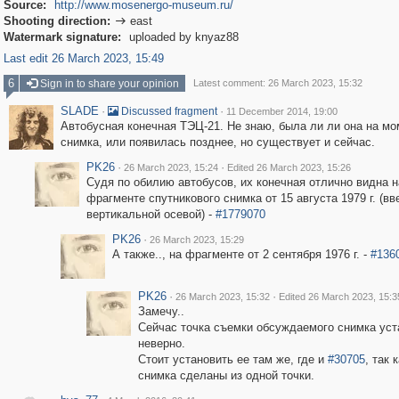
Source:
http://www.mosenergo-museum.ru/
Shooting direction:
east

Watermark signature:
uploaded by knyaz88
Last edit 26 March 2023, 15:49
6
Sign in to share your opinion
Latest comment: 26 March 2023, 15:32
SLADE
·
·
Discussed fragment
11 December 2014, 19:00
Автобусная конечная ТЭЦ-21. Не знаю, была ли ли она на мо
снимка, или появилась позднее, но существует и сейчас.
PK26
·
·
26 March 2023, 15:24
Edited 26 March 2023, 15:26
Судя по обилию автобусов, их конечная отлично видна н
фрагменте спутникового снимка от 15 августа 1979 г. (вв
вертикальной осевой) -
#1779070
PK26
·
26 March 2023, 15:29
А также.., на фрагменте от 2 сентября 1976 г. -
#136
PK26
·
·
26 March 2023, 15:32
Edited 26 March 2023, 15:3
Замечу..
Сейчас точка съемки обсуждаемого снимка ус
неверно.
Стоит установить ее там же, где и
#30705
, так 
снимка сделаны из одной точки.