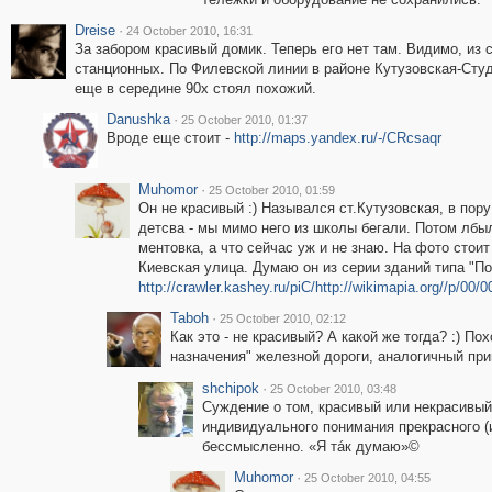
Dreise
·
24 October 2010, 16:31
За забором красивый домик. Теперь его нет там. Видимо, из 
станционных. По Филевской линии в районе Кутузовская-Сту
еще в середине 90х стоял похожий.
Danushka
·
25 October 2010, 01:37
Вроде еще стоит -
http://maps.yandex.ru/-/CRcsaqr
Muhomor
·
25 October 2010, 01:59
Он не красивый :) Назывался ст.Кутузовская, в пору
детсва - мы мимо него из школы бегали. Потом лбы
ментовка, а что сейчас уж и не знаю. На фото стоит 
Киевская улица. Думаю он из серии зданий типа "По
http://crawler.kashey.ru/piC/http://wikimapia.org//p/00/
Taboh
·
25 October 2010, 02:12
Как это - не красивый? А какой же тогда? :) По
назначения" железной дороги, аналогичный пр
shchipok
·
25 October 2010, 03:48
Суждение о том, красивый или некрасивый
индивидуального понимания прекрасного (и
бессмысленно. «Я тáк думаю»©
Muhomor
·
25 October 2010, 04:55