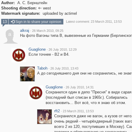
Author:
А. С. Бернштейн
Shooting direction:
west

Watermark signature:
uploaded by actimel
13
Sign in to share your opinion
Latest comment: 23 March 2011, 13:53
alkraj
·
26 March 2010, 09:25
a
На фото Вагоны типа В, вывезенные из Германии (Берлинског
Guaglione
·
26 July 2010, 12:29
Если точнее - В2 и В4.
Taboh
·
26 July 2010, 13:43
А до сегодняшнего дня они не сохранились, не знае
Guaglione
·
26 July 2010, 14:31
Сохранился один в депо "Пресня" в виде сарая
(последний был списан в 1965г.). Собирались
восстановить... Вот всё, что я знаю об этом.
rft2
·
23 March 2011, 13:53
Сохранился даже не вагон, а кузов от него
очень редкий - четырёхдверный (таких ваг
всего 2 из 120, поступивших в Москву). Са
тележки и оборудование не сохранились.