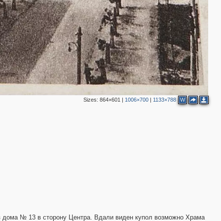
2
3
Sizes:
864×601
|
1006×700
|
1133×788
W
з дома № 13 в сторону Центра. Вдали виден купол возможно Храма