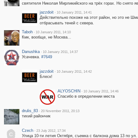
святителя Николая Мирликийского на трёх горах. Но снято яв
jazzdoit
·
10 January 2011, 14:41
Действительно похоже на этот район, но это не Шм
отбрасывать теней с севера.
Taboh
·
10 January 2011, 14:10
Кмк, вообще, не Москва...
Danushka
·
10 January 2011, 14:37
Усачевка.
#7649
jazzdoit
·
10 January 2011, 14:42
Блеск!
ALYOSCHIN
·
10 January 2011, 14:46
Спасибо в определении места
drulis_83
·
20 November 2011, 20:13
тихий райончик
Czech
·
23 July 2012, 17:34
C
Улица 10-ти летия Октября, съемка с балкона дома 13 по ул