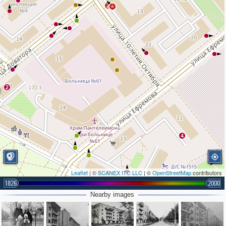
2
2
4
Leaflet
| ©
SCANEX ITC LLC
| ©
OpenStreetMap
contributors
1826
2000
Nearby images
2