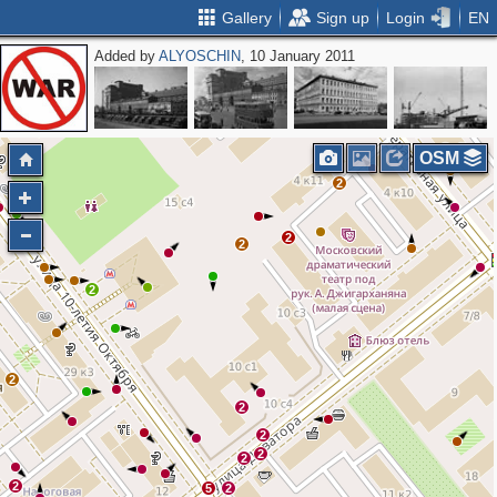
Gallery
Sign up
Login
EN
Added by
ALYOSCHIN
, 10 January 2011
4
6
4
2
2
2
OSM
2
2
2
2
2
2
2
2
2
2
5
2