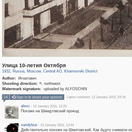
319,864
1,406,756
160,011
8,286
29,243
5,916
19,394
722
Улица 10-летия Октября
1932
,
Russia
,
Moscow
,
Central AO
,
Khamovniki District
Author:
Игнатович
Shooting direction:
northwest

Watermark signature:
uploaded by ALYOSCHIN
14
Sign in to share your opinion
Latest comment: 12 January 2015, 03:18
alexc
·
10 January 2011, 13:20
Похоже на Шмидтовский проезд
sandybux
·
10 January 2011, 13:44
Действительно похоже на Шмитовский. Как будто снимали и