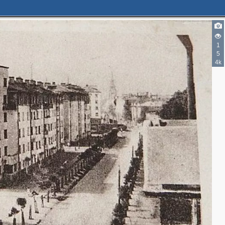
1
5
4k
2
2
2